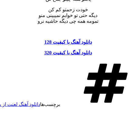
ﺧﻮدت زﺣﻤﺘﻮ ﻛﻢ ﻛﻦ
دﻳﮕﻪ ﺣﺘﻰ ﺗﻮ ﺧﻮاﺑﻢ ﻧﻤﻴﺒﻴﻨﻰ ﻣﻨﻮ
ﺗﻤﻮﻣﻪ ﻫﻤﻪ ﭼﻰ دﻳﮕﻪ ﺣﺎﺷﻴﻪ ﻧﺮو
دانلود آهنگ با کیفیت 128
دانلود آهنگ با کیفیت 320
برچسب‌ها
دانلود آهنگ لعنت از