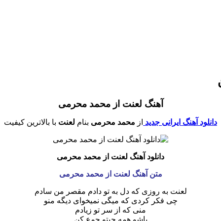
آهنگ لعنت از محمد محرمی
دانلود آهنگ ایرانی جدید
از
محمد محرمی
بنام
لعنت
با بالاترین کیفیت
دانلود آهنگ لعنت از محمد محرمی
متن آهنگ لعنت از محمد محرمی
ﻟﻌﻨﺖ ﺑﻪ روزی ﻛﻪ دل ﺑﻪ ﺗﻮ دادم ﻣﻘﺼﺮ ﻣﻦ ﺳﺎدم
ﭼﻰ ﻓﻜﺮ ﻛﺮدی ﻛﻪ ﻣﻴﮕﻰ ﻧﻤﻴﺨﻮای دﻳﮕﻪ ﻣﻨﻮ
ﻣﻨﻰ ﻛﻪ از ﺳﺮ ﺗﻮ زﻳﺎدم
ﭘﺎﺷﻮ ﻫﻤﻪ ﭼﻴﺘﻮ ﺟﻤع ﻛﻦ