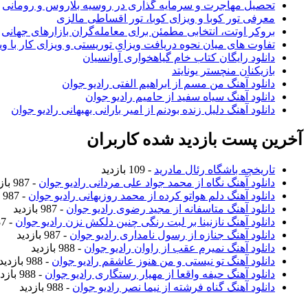
تحصیل مهاجرت و سرمایه گذاری در روسیه بلاروس و رومانی
معرفی تور کوبا و ویزای کوبا، تور اقساطی مالزی
بروکر اوتت، انتخابی مطمئن برای معامله‌گران بازارهای جهانی
تفاوت های میان نحوه دریافت ویزای توریستی و ویزای کار با وی
دانلود رایگان کتاب خام گیاهخواری آوانسیان
بازیکنان منچستر یونایتد
دانلود آهنگ من مسم از ابراهیم الفتی رادیو جوان
دانلود آهنگ سیاه سفید از حامیم رادیو جوان
دانلود آهنگ دلیل زنده بودنم از امیر بارانی بهبهانی رادیو جوان
آخرین پست بازدید شده کاربران
تاریخچه باشگاه رئال مادرید
- 109 بازدید
دانلود آهنگ نگاه از محمد جواد علی مردانی رادیو جوان
- 987 بازدید
دانلود آهنگ دلم هواتو کرده از محمد روزبهانی رادیو جوان
- 987 بازدید
دانلود آهنگ متاسفانه از مجید رضوی رادیو جوان
- 987 بازدید
دانلود آهنگ نازنینا بر لبت رنگی چنین دلکش نزن رادیو جوان
- 987 بازدید
دانلود آهنگ جنازه از رسول نامداری رادیو جوان
- 987 بازدید
دانلود آهنگ نمیرم عقب از راوان رادیو جوان
- 988 بازدید
دانلود آهنگ تو نیستی و من هنوز عاشقم رادیو جوان
- 988 بازدید
دانلود آهنگ حیفه واقعا از مهیار رستگاری رادیو جوان
- 988 بازدید
دانلود آهنگ گناه فرشته از نیما نصر رادیو جوان
- 988 بازدید