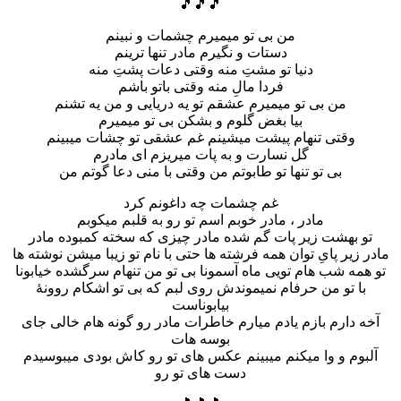
🎵🎵🎵
من بی تو میمیرم چشمات و نبینم
دستات و نگیرم مادر تنها ترینم
دنیا تو مشتِ منه وقتی دعات پشتِ منه
فردا مالِ منه وقتی باتو باشم
من بی تو میمیرم عشقم تو یه دریایی و من یه تشنم
بیا بغض گلوم و بشکن بی تو میمیرم
وقتی تنهام پیشت میشینم غم عشقی تو چشات میبینم
گل نسارت و به پات میریزم ای مادرم
بی تو تنها تو طابوتم من وقتی با منی دعا گوتم من
غم چشمات چه داغونم کرد
مادر ، مادر خوبم اسم تو رو به قلبم میکوبم
تو بهشت زیر پات گم شده مادر چیزی که سخته کمبوده مادر
مادر زیر پایِ توان همه فرشته ها حتی با نام تو زیبا میشن نوشته ها
تو همه شب هام تویی ماه آسمونا بی تو من تنهام سرگشده خیابونا
با تو من حرفام نمیموندش روی لبم که بی تو اشکام روونۀ
بیابوناست
آخه دارم بازم یادم میارم خاطرات مادر رو گونه هام خالی جای
بوسه هات
آلبوم و وا میکنم میبینم عکس های تو رو کاش بودی میبوسیدم
دست های تو رو