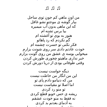
♫ ♫ ♫
من اون ماهیِ کم جونِ توی ساحل
بیار گوشه ی موجتو نشو غافل
که این ماهی بدون آب میمیره
بیا برس تشنه ام
هنوز به بوی تو آغشته ام
گم نکردم که رد پاهاتو
فکر نکنی تو حسرت چشمه ام
خودت عادتم دادی سر روی شونت بزارم
میخوابی بوسه ی عشق من روی گونت بزارم
خبر نداری ماهیتو چجوری طورش کردن
وقتی طوفانی بودی از دریا دورش کردن
دیگه حواست نیست
این من انگار من خاصّت نیست
من که دنیامو دادم پای تو
اما اصلا تو مقیاست نیست
تو منو رد کردی
ریشه ی حس خوبو قطع کردی
نه فقط به منو خودت عشقم
به آدمای بعدتم بد کردی