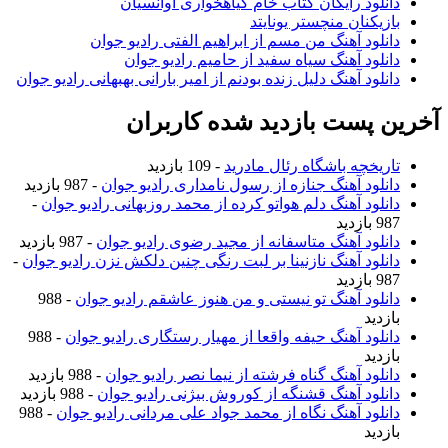
انلود رایگان کتاب خام گیاهخواری آوانسیان
ازیکنان منچستر یونایتد
انلود آهنگ من مسم از ابراهیم الفتی رادیو جوان
انلود آهنگ سیاه سفید از حامیم رادیو جوان
انلود آهنگ دلیل زنده بودنم از امیر بارانی بهبهانی رادیو جوان
ن پست بازدید شده کاربران
اریخچه باشگاه رئال مادرید
- 109 بازدید
انلود آهنگ جنازه از رسول نامداری رادیو جوان
- 987 بازدید
انلود آهنگ دلم هواتو کرده از محمد روزبهانی رادیو جوان
-
9 بازدید
انلود آهنگ متاسفانه از مجید رضوی رادیو جوان
- 987 بازدید
انلود آهنگ نازنینا بر لبت رنگی چنین دلکش نزن رادیو جوان
-
9 بازدید
انلود آهنگ تو نیستی و من هنوز عاشقم رادیو جوان
- 988
ازدید
انلود آهنگ حیفه واقعا از مهیار رستگاری رادیو جوان
- 988
ازدید
انلود آهنگ گناه فرشته از نیما نصر رادیو جوان
- 988 بازدید
انلود آهنگ قشنگه از کوروش بیژنی رادیو جوان
- 988 بازدید
انلود آهنگ نگاه از محمد جواد علی مردانی رادیو جوان
- 988
ازدید