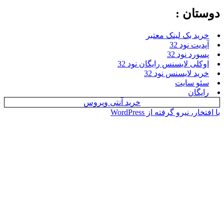
ان :
 بک لینک معتبر
 نود 32
د نود 32
ی لایسنس رایگان نود 32
 لایسنس نود 32
 سایت
ان
خرید آنتی ویروس
 نیرو گرفته از WordPress