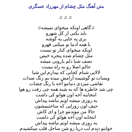
متن آهنگ مثل چشام از مهرزاد عسگری
♫ ♫ ♫
♫گاهی اونکه میخوای نمیشه♫
باید بکنی از کل شهرو
بری یه جایی یه گوشه
با همه آدما تو میکنی قهرو
اونکه میخوای کنار تو نیست
مثل چشام شده پنجره خیس
نصف شبا دلم بارونی میشه
حالم اصلا رو به راه نیست
لالایی شبام کجایی که بیدارم این شبا
ویسات تو گوشیمه آرامش میده بم زنگ صدات
نقاشی میزدی دنیامو آخه با رنگ چشات
چی شد خاطره ها که یه شبه همه چی رفت رو هوا
انتخابته آخه اون هواتو کی داشت
یه روزی میشه اونم نباشه پیداش
حیف اون روزایی که ساختیمشون
حالا من موندمو چرا و ای کاش
انتخابه اون آخه هواتو کی داشت
یه روزی میشه اونم نباشه پیداش
خوابتو دیدم لب دریا رو شن ساحل قلب میکشیدم