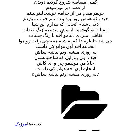
گفتی مسابقه شروع کردیم دویدن
از قصد دیر میرسیدم
جونمو میدم من از خدامه خوشحالیتو ببینم
حیف که همش رویا بود و داشتم خواب میدیدم
لالایی شبام کجایی که بیدارم این شبا
ویسات تو گوشیمه آرامش میده بم زنگ صدات
نقاشی میزدی دنیامو آخه با رنگ چشات
چی شد خاطره ها که یه شبه همه چی رفت رو هوا
انتخابته آخه اون هواتو کِی داشت
یه روزی میشه اونم نباشه پیداش
حیف اون روزایی که ساختیمشون
حالا من موندمو چرا و ای کاش
انتخابه اون آخه هواتو کِی داشت
♫یه روزی میشه اونم نباشه پیداش♫
دسته‌ها
موزیک