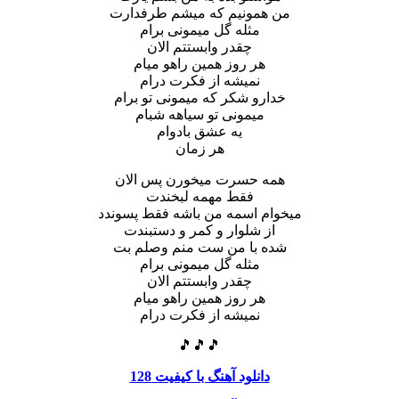
من همونیم که میشم طرفدارت
مثله گل میمونی برام
چقدر وابستتم الان
هر روز همین راهو میام
نمیشه از فکرت درام
خدارو شکر که میمونی تو برام
میمونی تو سیاهه شبام
یه عشق بادوام
هر زمان
همه حسرت میخورن پس الان
فقط مهمه لبخندت
میخوام اسمه من باشه فقط پسوندد
از شلوار و کمر و دستبندت
شده با من ست منم وصلم بت
مثله گل میمونی برام
چقدر وابستتم الان
هر روز همین راهو میام
نمیشه از فکرت درام
🎵🎵🎵
دانلود آهنگ با کیفیت 128