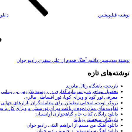
نوشته قبلی
پیشین
دانلو
نوشته‌ٔ بعدی
پسین
دانلود آهنگ همدم از علی سفری رادیو جوان
نوشته‌های تازه
تاریخچه باشگاه رئال مادرید
تحصیل مهاجرت و سرمایه گذاری در روسیه بلاروس و رومانی
معرفی تور کوبا و ویزای کوبا، تور اقساطی مالزی
بروکر اوتت، انتخابی مطمئن برای معامله‌گران بازارهای جهانی
تفاوت های میان نحوه دریافت ویزای توریستی و ویزای کار با وی
دانلود رایگان کتاب خام گیاهخواری آوانسیان
بازیکنان منچستر یونایتد
دانلود آهنگ من مسم از ابراهیم الفتی رادیو جوان
دانلود آهنگ سیاه سفید از حامیم رادیو جوان