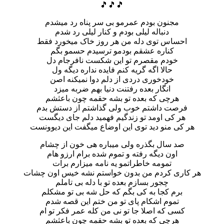
🎵🎵🎵
مجنون بودم عمرمو بی سر پناه رد میشدم
دنباله لیلی بودم و کنار لیلی رد شدم
احساس توی دله من هر روز خاک میخورد فقط
کناره عشقم بودمو ترسیدم حسمو بگم
خودم مقصرم تو این شکست نافرجام دل
حالا اگه گریه کنم فایده نداره دیگه ول
خودخوری دردی از دلم دوا نمیکنه اصن
انگار بعده رفتنت دنیا بهم ضربه میزد
هرچی که بعده تو بشه حقمه چون باعثشم
فرصت داشتم خوب ولی گذاشتم از دستش بدم
هر کی اومد تو زندگیم فهمید دلم جای دیگست
هر کی منو دید توی این اوضاع میگفت این دیوونست
صد سال بگذره ولی میباره هی خون از چشام
اون دیگه رفته و تموم شده برام ارزو هام
تمومه خاطراتمو یه نامه میزارم برات
هر کاری کردم من بدون خواستم نشه خیس اون چشات
چجور بسازم بعده تو با دله بی تاملم
برم کجا به کی بگم که حل شه بی تو مشکلم
تموم اشکام پای تو من ختم این قصه شدم
کسی که اصلا جا تو نی من کله عمر فکر تو ام
هرچی که بعده تو بشه حقمه چون باعثشم