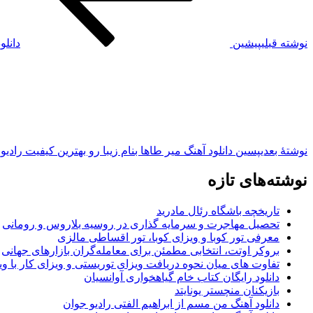
نوشته قبلی
پیشین
دانلو
نوشته‌ٔ بعدی
پسین
دانلود آهنگ میر طاها بنام زیبا رو بهترین کیفیت رادیو
نوشته‌های تازه
تاریخچه باشگاه رئال مادرید
تحصیل مهاجرت و سرمایه گذاری در روسیه بلاروس و رومانی
معرفی تور کوبا و ویزای کوبا، تور اقساطی مالزی
بروکر اوتت، انتخابی مطمئن برای معامله‌گران بازارهای جهانی
تفاوت های میان نحوه دریافت ویزای توریستی و ویزای کار با وی
دانلود رایگان کتاب خام گیاهخواری آوانسیان
بازیکنان منچستر یونایتد
دانلود آهنگ من مسم از ابراهیم الفتی رادیو جوان