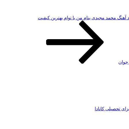
د آهنگ محمد مجیدی بنام من با توام بهترین کیفیت
 جوان
زای تحصیلی کانادا