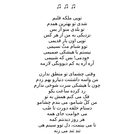
♫ ♫ ♫
تویی ملکه قلبم
شدی تو بهترین همدم
تو بلدی منو از بس
نزدیکی به من از هر کس
تویی اون یار قدیمی
توو شبام مثّ نسیمی
نیستم با هیشکی صمیمی
خودمی! بس که شبیمی
آره آره یه کم دیوونگی لازمه
وقتی چشمای تو منطق ندارن
من واسه داشتنت دنیارو بهم زدم
چون با هیشکی سرت شوخی ندارم
رد کرده ساعت یکو
فک می کنم همش به تو
من کلّ شبامو، می بندم چشامو
دستام حلقه دورت تا صُب
می خوامت جای همه
هر روز دیدنتم کمه
تا می بینمت، دل توو سینم هی
تند تند می زنه