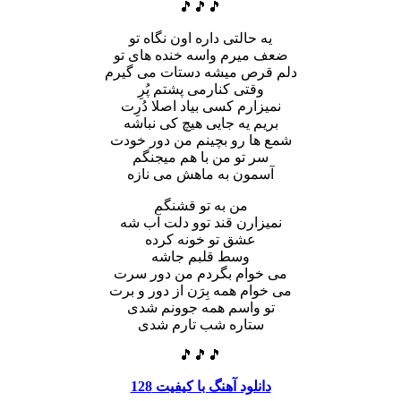
🎵🎵🎵
یه حالتی داره اون نگاه تو
ضعف میرم واسه خنده های تو
دلم قرص میشه دستات می گیرم
وقتی کنارمی پشتم پُرِ
نمیزارم کسی بیاد اصلا دُرِت
بریم یه جایی هیچ کی نباشه
شمع ها رو بچینم من دور خودت
سر تو من با هم میجنگم
آسمون به ماهش می نازه
من به تو قشنگم
نمیزارن قند توو دلت آب شه
عشق تو خونه کرده
وسط قلبم جاشه
می خوام بگردم من دور سرت
می خوام همه بِرَن از دور و برت
تو واسم همه جوونم شدی
ستاره شب تارم شدی
🎵🎵🎵
دانلود آهنگ با کیفیت 128