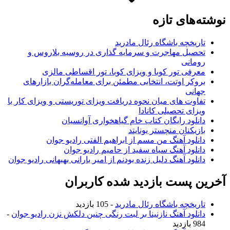
وشته‌های تازه
تاریخچه باشگاه رئال مادرید
تحصیل مهاجرت و سرمایه گذاری در روسیه بلاروس و
رومانی
معرفی تور کوبا و ویزای کوبا، تور اقساطی مالزی
بروکر اوتت، انتخابی مطمئن برای معامله‌گران بازارهای
جهانی
تفاوت های میان نحوه دریافت ویزای توریستی و ویزای کار با
ویزای تحصیلی کانادا
دانلود رایگان کتاب خام گیاهخواری آوانسیان
بازیکنان منچستر یونایتد
دانلود آهنگ من مسم از ابراهیم الفتی رادیو جوان
دانلود آهنگ سیاه سفید از حامیم رادیو جوان
دانلود آهنگ دلیل زنده بودنم از امیر بارانی بهبهانی رادیو جوان
خرین پست بازدید شده کاربران
تاریخچه باشگاه رئال مادرید
- 105 بازدید
دانلود آهنگ نازنینا بر لبت رنگی چنین دلکش نزن رادیو جوان
-
984 بازدید