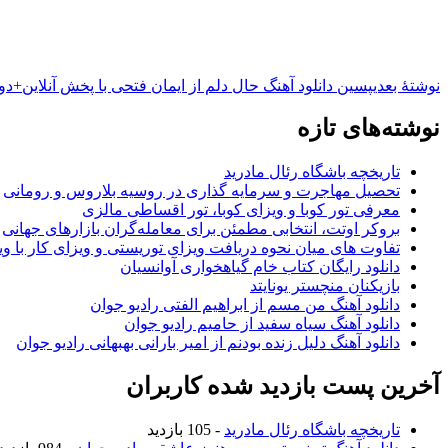
نوشته‌ٔ بعدی
پسین
دانلود آهنگ حال دلم از ایمان فتحی با پخش آنلاین+د
نوشته‌های تازه
تاریخچه باشگاه رئال مادرید
تحصیل مهاجرت و سرمایه گذاری در روسیه بلاروس و رومانی
معرفی تور کوبا و ویزای کوبا، تور اقساطی مالزی
بروکر اوتت، انتخابی مطمئن برای معامله‌گران بازارهای جهانی
تفاوت های میان نحوه دریافت ویزای توریستی و ویزای کار با وی
دانلود رایگان کتاب خام گیاهخواری آوانسیان
بازیکنان منچستر یونایتد
دانلود آهنگ من مسم از ابراهیم الفتی رادیو جوان
دانلود آهنگ سیاه سفید از حامیم رادیو جوان
دانلود آهنگ دلیل زنده بودنم از امیر بارانی بهبهانی رادیو جوان
آخرین پست بازدید شده کاربران
تاریخچه باشگاه رئال مادرید
- 105 بازدید