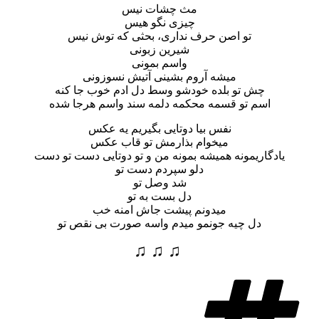
مث چشات نیس
چیزی نگو هیس
تو اصن حرف نداری، بحثی که توش نیس
شیرین زبونی
واسم بمونی
میشه آروم بشینی آتیش نسوزونی
چش تو بلده خودشو وسط دل ادم خوب جا کنه
اسم تو قسمه محکمه دلمه سند واسم هرجا شده
نفس بیا دوتایی بگیریم یه عکس
میخوام بذارمش تو قاب عکس
یادگاریمونه همیشه بمونه من و تو دوتایی دست تو دست
دلو سپردم دست تو
شد وصل تو
دل بست به تو
میدونم پیشت جاش امنه خب
دل چیه جونمو میدم واسه صورت بی نقص تو
♫ ♫ ♫