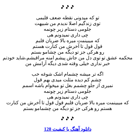
🎵🎵🎵
تو که میدونی نقطه ضعف قلبمی
توی زندگیم اصلا ندیدم من شبیهت
جلومی دستام زیر چونمه
چی داری نمیدونم هی
که میبینمت میره بالا ضربان قلبم
قول قول تا آخرش من کنارت هستم
رو هرکی جز تو دیگه من چشامو بستم
محکمه عشق تو توی دل من جاش پیشم امنه مراقبشم،شاید خودتم
خبر نداری خیلی وقته شدی دیگه آرامش من
اگه تر میشه چشمام اشک شوغه خب
چشم کم دیده مثلت میدی بهم قول
نمیری از جلو چشمم بغل تو میخوام باشه اسمم
جلومی دستام زیر چونمه
چی داری نمیدونم هی
که میبینمت میره بالا ضربان قلبم قول قول تا آخرش من کنارت
هستم رو هرکی جز تو دیگه من چشمامو بستم
🎵🎵🎵
دانلود آهنگ با کیفیت 128