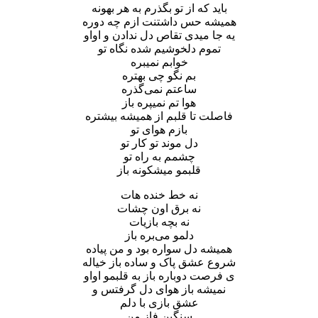
باید که از تو بگذرم به هر بهونه
همیشه حس داشتنت ازم چه دوره
یه جا میدی تقاص دل ندادن و اواو
تموم دلخوشیم شده نگاه تو
خوابم نمیبره
بم نگو چی بهتره
ساعتم نمی‌گذره
هوا تم نمیپره باز
فاصلت تا قلبم از همیشه بیشتره
بازم هوای تو
دل موند تو کار تو
چشمم به راه تو
قلبمو میشکونه باز
نه خط خنده هات
نه برق اون چشات
نه بچه بازیات
دلمو می‌بره باز
همیشه دل سواره بود و من پیاده
شروع عشق پاک و ساده باز خیاله
ی فرصت دوباره باز به قلبمو اواو
نمیشه باز هوای دل گرفتس و
عشق بازی با دلم
سنگین فاز من