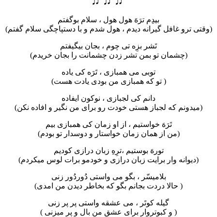
♫ ♫ ♫
بیدِم ترَهَ هول هول ، سلام بوگفتم
(وقتی ترو غافل گیرانه دیدم ، هول شدم و با دستپاچگی سلام گفتم)
تَشر بزِه تی چوم ، بجان بیگیفتم
(چشمان تو بمن تشر زدن چشمانت را بجان خریدم)
توبی می همبازی ، تَرَه کی یاده
( تو که همبازی من بودی یادت هست)
دانم کی لجبازی ، نوکون ایفاده
(میدونم که لجباز هستی خودت رو برای من نگیر و افاده نکن)
تَرَهَ خواستیم ، از او زمان کی همبازی بیم
(من از همان زمان خواستار و دوسدار تو بودم)
تورهَ بوستیم ،ترِهِ زبان درازی کودیم
(دیوانه وار برایت زبان درازی و خودمو برات لوس میکردم)
بلامیسّر ، بگو می واستی دُوردُور زنی
( حالا دردت بجانم بگو که بخاطر دیدن من امدی)
گیله کوتَر ، می عشقه واستی پر پر زنی
( و کبوتروار برای عشق من بال و پر میزنی )