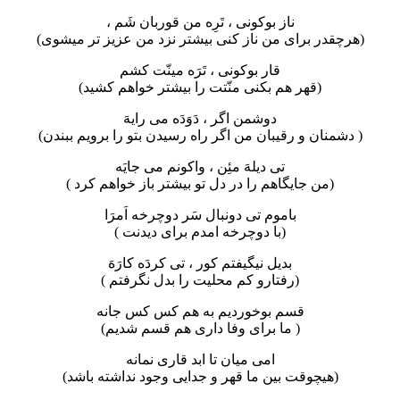
ناز بوکونی ، تَرِه من قوربان شَم ،
(هرچقدر برای من ناز کنی بیشتر نزد من عزیز تر میشوی)
قار بوکونی ، تَرَه مینّت کشم
(قهر هم بکنی منّتت را بیشتر خواهم کشید)
دوشمن اگر ، دَوَدَه می رایهَ
( دشمنان و رقیبان من اگر راه رسیدن بتو را برویم ببندن)
تی دیلهَ مئِن ، واکونم می جایَه
(من جایگاهم را در دل تو بیشتر باز خواهم کرد )
باموم تی دونبال سَر دوچرخه اَمرَا
(با دوچرخه امدم برای دیدنت )
بدیل نیگیفتم کور ، تی کردَه کارَهَ
(رفتارو کم محلیت را بدل نگرفتم )
قسم بوخوردیم به هم کس کس جانه
( ما برای وفا داری هم قسم شدیم)
امی میان تا ابد قاری نمانه
(هیچوقت بین ما قهر و جدایی وجود نداشته باشد)