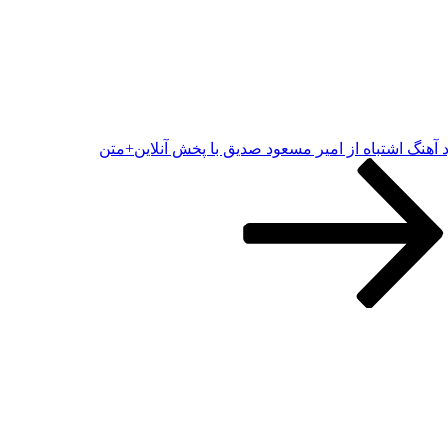
د آهنگ اشتباه از امیر مسعود صدیق با پخش آنلاین+متن