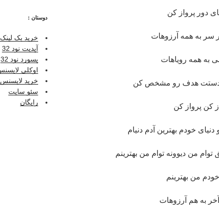
ای دور پرواز کن
دوستان :
سر به همه آرزوهات
خرید بک لینک 
آپدیت نود 32
ی به همه رویاهات
پسورد نود 32
اوکلی لایسنس ر
خرید لایسنس نو
ر دستت هدف رو مشخص کن
سئو سایت
رایگان
ز کن پرواز کن
دنیای خودم بهترین آدم دنیام
وام من دیوونه توام من بهترینم
ودم من بهترینم
ر به هم آرزوهات