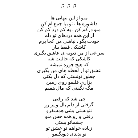
♫ ♫ ♫
منو از این تنهایی ها
دلشوره ها ، تو بیا جمع ام کن
منو درکم کن ، یه کم درد کم کن
از این همه دردهای تو دلم
خودت بگو ، نباشی من کجا برم
کاشکی فقط یبار
سراغی از من دیونه ی عاشق بگیری
کاشکی که حالیت شه
که هیچ جوره نمیشه
عشق تو از لحظه های من بگیری
چطور تونستی که دل بکنی
بزاری قلبمو روی زمین
مگه نگفتی که مال همیم
چی شد که رفتی
گرفتی از دلم بال و پر رو
نتونستی بشی همسفرو
رفتی و رو همه حس منو
چشماتو بستی
زیاده خواهم تو‌ عشق تو
تو ندیدی دیونگیمو