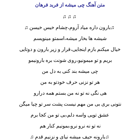
متن آهنگ چی میشه از فربد فرهان
♫ ♫ ♫
♫بارون داره میاد آروم،چشام خیس خیسن ♫
شیشه ها بخار میشه،اسمتو مینویسم
خیال میکنم بازم اینجایی،قرار و زیر بارون و دوتایی
بریم و تو میمونیو،روی شونت بره بارونیمو
چی میشه بند کنی به دل من
هر تو نزنی حرف خودتو به من
هی نگی نه تو نه من بستم همه درارو
نتونی بری بی من مهم نیست پشت سر تو چیا میگن
عشق تویی واسه دلم،بی تو من کجا برم
نه تو نه نرو نرو،بمونیم کنار هم
♫بارونه حیف میشه نیای و نزنیم قدم ♫