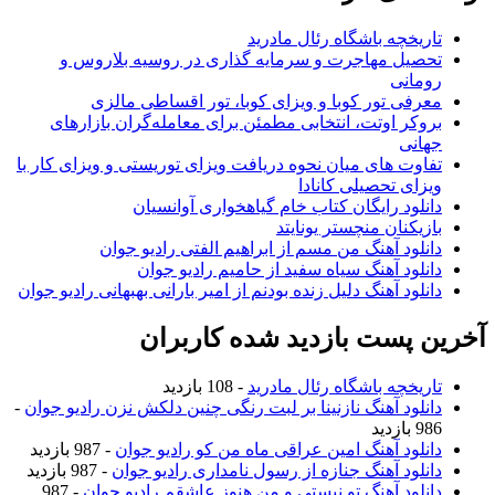
اریخچه باشگاه رئال مادرید
حصیل مهاجرت و سرمایه گذاری در روسیه بلاروس و
ومانی
عرفی تور کوبا و ویزای کوبا، تور اقساطی مالزی
روکر اوتت، انتخابی مطمئن برای معامله‌گران بازارهای
هانی
فاوت های میان نحوه دریافت ویزای توریستی و ویزای کار با
یزای تحصیلی کانادا
انلود رایگان کتاب خام گیاهخواری آوانسیان
ازیکنان منچستر یونایتد
انلود آهنگ من مسم از ابراهیم الفتی رادیو جوان
انلود آهنگ سیاه سفید از حامیم رادیو جوان
انلود آهنگ دلیل زنده بودنم از امیر بارانی بهبهانی رادیو جوان
ن پست بازدید شده کاربران
اریخچه باشگاه رئال مادرید
- 108 بازدید
انلود آهنگ نازنینا بر لبت رنگی چنین دلکش نزن رادیو جوان
-
9 بازدید
انلود آهنگ امین عراقی ماه من کو رادیو جوان
- 987 بازدید
انلود آهنگ جنازه از رسول نامداری رادیو جوان
- 987 بازدید
انلود آهنگ تو نیستی و من هنوز عاشقم رادیو جوان
- 987