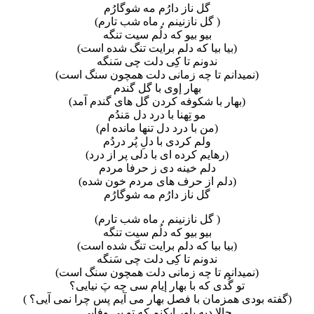
گل ناز دارُم مه شوگارُم
( گل نازنینم ، ماه شب تارم)
بیو بیو که دلُم سیت تنگه
(بیا بیا که دلم برایت تنگ شده است)
ندونم تا کِی دلت چی سَنگه
(نمیدانم تا چه زمانی دلت همچون سنگ است)
بهار إوی با گل گندم
(بهار با شکوفه کردن گل های گندم آمد)
مو تِهنا با درد دل مَندُم
(من با درد دل تنها مانده ام)
ولم کردی با دلِ پُر دردُم
(رهایم کرده ای با دلی پر از درد)
دلم خینه دی ز حرفا مردم
(دلم از حرف های مردم خون شده)
گل ناز دارُم مه شوگارُم
( گل نازنینم ، ماه شب تارم)
بیو بیو که دلُم سیت تنگه
(بیا بیا که دلم برایت تنگ شده است)
ندونم تا کِی دلت چی سَنگه
(نمیدانم تا چه زمانی دلت همچون سنگ است)
تو گُدی که با بهار إیام سی چه پَ نیایی؟
(گفته بودی همزمان با فصل بهار می آیم پس چرا نمی آیی؟ )
حالا دیه باور ایکنم که تو بی وفایی