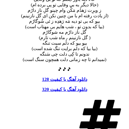
(حالا دیگر به بی وفایی تو پی برده ام)
ز ویرِت رَهدُم مَکُن وام چینو گلِ ناز دارُم
(از یادت رفته ام با من چنین نکن ای گل نازنینم)
بیو که بی تو دیه مَه رَهدِه ز ئی شُوگارُم
(بیا که بدون تو ، شب هایم بی مهتاب است)
گل ناز دارُم مه شوگارُم
( گل نازنینم ، ماه شب تارم)
بیو بیو که دلُم سیت تنگه
(بیا بیا که دلم برایت تنگ شده است)
ندونم تا کِی دلت چی سَنگه
(نمیدانم تا چه زمانی دلت همچون سنگ است)
🎵🎵🎵
دانلود آهنگ با کیفیت 128
دانلود آهنگ با کیفیت 320