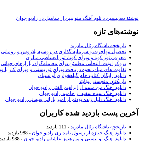
نوشته‌ٔ بعدی
پسین
دانلود آهنگ منو ببین از سامیل در رادیو جوان
نوشته‌های تازه
تاریخچه باشگاه رئال مادرید
تحصیل مهاجرت و سرمایه گذاری در روسیه بلاروس و رومانی
معرفی تور کوبا و ویزای کوبا، تور اقساطی مالزی
بروکر اوتت، انتخابی مطمئن برای معامله‌گران بازارهای جهانی
تفاوت های میان نحوه دریافت ویزای توریستی و ویزای کار با وی
دانلود رایگان کتاب خام گیاهخواری آوانسیان
بازیکنان منچستر یونایتد
دانلود آهنگ من مسم از ابراهیم الفتی رادیو جوان
دانلود آهنگ سیاه سفید از حامیم رادیو جوان
دانلود آهنگ دلیل زنده بودنم از امیر بارانی بهبهانی رادیو جوان
آخرین پست بازدید شده کاربران
تاریخچه باشگاه رئال مادرید
- 111 بازدید
دانلود آهنگ جنازه از رسول نامداری رادیو جوان
- 988 بازدید
دانلود آهنگ تو نیستی و من هنوز عاشقم رادیو جوان
- 988 بازدید