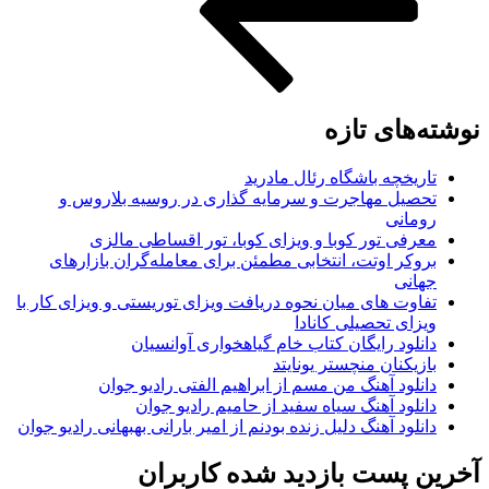
نوشته‌های تازه
تاریخچه باشگاه رئال مادرید
تحصیل مهاجرت و سرمایه گذاری در روسیه بلاروس و
رومانی
معرفی تور کوبا و ویزای کوبا، تور اقساطی مالزی
بروکر اوتت، انتخابی مطمئن برای معامله‌گران بازارهای
جهانی
تفاوت های میان نحوه دریافت ویزای توریستی و ویزای کار با
ویزای تحصیلی کانادا
دانلود رایگان کتاب خام گیاهخواری آوانسیان
بازیکنان منچستر یونایتد
دانلود آهنگ من مسم از ابراهیم الفتی رادیو جوان
دانلود آهنگ سیاه سفید از حامیم رادیو جوان
دانلود آهنگ دلیل زنده بودنم از امیر بارانی بهبهانی رادیو جوان
آخرین پست بازدید شده کاربران