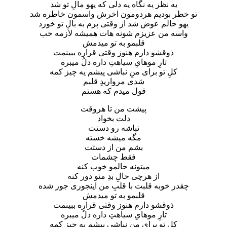
یه نظر یه نگاه یه دلی که یهو مالِ تو شد
تو خطر بودیم هردومون اخرش واسمون خاطره شد
یهو حالم عوض شد از وقتی پرم به بالِ تو خورد
واسه من عزیزم شونه هات همیشه لازمه خب
قلبمو به تو میدمش
ذوقشو دارم هنوز وقتی قراره ببینمت
تارِ موهایِ سیاهتِ داره دلُ میبره
کلِ تو برای منِ نباشی پیشم یه چیز کمه
شدی مرواریدِ قلبم
قول میدم که هستم
پیشت من تا هروقت
دلت بخواد
نباشه رو دستت
مگه میشه خسته
بشم من از دستت
فقط چشمات
میتونه حالمو خوب کنه
از هرچی حالِ بدِ منو دور کنه
چقدر خوبه قلبت با قلبِ من اینجوری جور شده
قلبمو به تو میدمش
ذوقشو دارم هنوز وقتی قراره ببینمت
تارِ موهایِ سیاهتِ داره دلُ میبره
کلِ تو برای منِ نباشی پیشم یه چیز کمه