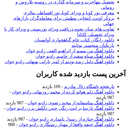
تحصیل مهاجرت و سرمایه گذاری در روسیه بلاروس و
رومانی
معرفی تور کوبا و ویزای کوبا، تور اقساطی مالزی
بروکر اوتت، انتخابی مطمئن برای معامله‌گران بازارهای
جهانی
تفاوت های میان نحوه دریافت ویزای توریستی و ویزای کار با
ویزای تحصیلی کانادا
دانلود رایگان کتاب خام گیاهخواری آوانسیان
بازیکنان منچستر یونایتد
دانلود آهنگ من مسم از ابراهیم الفتی رادیو جوان
دانلود آهنگ سیاه سفید از حامیم رادیو جوان
دانلود آهنگ دلیل زنده بودنم از امیر بارانی بهبهانی رادیو جوان
خرین پست بازدید شده کاربران
تاریخچه باشگاه رئال مادرید
- 109 بازدید
دانلود آهنگ دلم هواتو کرده از محمد روزبهانی رادیو جوان
-
987 بازدید
دانلود آهنگ متاسفانه از مجید رضوی رادیو جوان
- 987 بازدید
دانلود آهنگ نازنینا بر لبت رنگی چنین دلکش نزن رادیو جوان
-
987 بازدید
دانلود آهنگ جنازه از رسول نامداری رادیو جوان
- 987 بازدید
دانلود آهنگ حیفه واقعا از مهیار رستگاری رادیو جوان
- 988