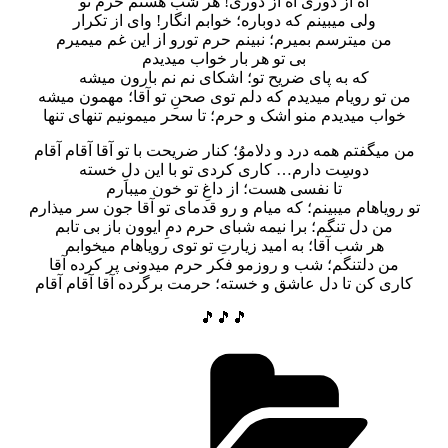
آه از دوری آه از دوری! هر شب هستم حرم تو
ولی میبینم که دوباره؛ خوابم انگار! وای از تکرار
من میترسم بمیرم؛ نبینم حرم تورو از این غم میمیرم
بی تو هر بار خواب میدیدم
که به پای ضریح تو؛ اشکای نم نم بارون میشه
من تو رویام میدیدم که دلم توی صحنِ تو آقا؛ مهمون میشه
خواب میدیدم منو اشک و حرم؛ تا سحر میمونیم تنهای تنها
من میگفتم همه درد و دلاموُ؛ کنار ضریحت با تو آقا آقام آقام
دوسِت دارم… کاری کردی تو با این دلِ خسته
تا نفسی هست؛ از داغِ تو خون میبارم
تو رویاهام میبینم؛ که میام و رو قدمای تو آقا جون سر میذارم
من دل تنگم؛ برا نیمه شبای حرم دمِ ایوون باز بی تابم
هر شب آقا؛ به امید زیارتِ تو توی رویاهام میخوابم
من دلتنگم؛ شب و روزمو فکر حرم میدونی پر کرده آقا
کاری کن تا دل عاشق و خسته؛ حرمت برگرده آقا آقام آقام
🎵🎵🎵