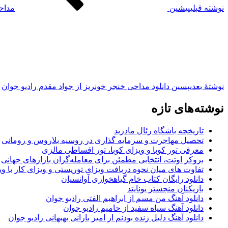
نوشته قبلی
پیشین
مداح
نوشته‌ٔ بعدی
پسین
دانلود مداحی خنجر خونریز از جواد مقدم رادیو جوان
نوشته‌های تازه
تاریخچه باشگاه رئال مادرید
تحصیل مهاجرت و سرمایه گذاری در روسیه بلاروس و رومانی
معرفی تور کوبا و ویزای کوبا، تور اقساطی مالزی
بروکر اوتت، انتخابی مطمئن برای معامله‌گران بازارهای جهانی
تفاوت های میان نحوه دریافت ویزای توریستی و ویزای کار با وی
دانلود رایگان کتاب خام گیاهخواری آوانسیان
بازیکنان منچستر یونایتد
دانلود آهنگ من مسم از ابراهیم الفتی رادیو جوان
دانلود آهنگ سیاه سفید از حامیم رادیو جوان
دانلود آهنگ دلیل زنده بودنم از امیر بارانی بهبهانی رادیو جوان