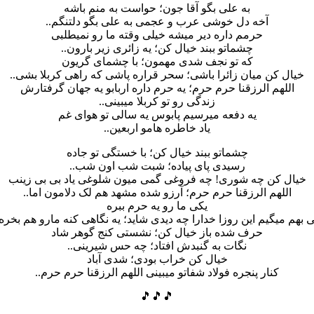
به علی بگو آقا جون؛ حواست به منم باشه
آخه دل خوشی عرب و عجمی به علی بگو دلتنگم..
حرمم داره دیر میشه خیلی وقته ما رو نمیطلبی
چشماتو ببند خیال کن؛ یه زائری زیر بارون..
که تو نجف شدی مهمون؛ با چشمای گریون
خیال کن میان زائرا باشی؛ سحر قراره پاشی که راهی کربلا بشی..
اللهم الرزقنا حرم حرم؛ یه حرم داره اربابو یه جهان گرفتارش
زندگی رو تو کربلا میبینی..
یه دفعه میرسیم پابوس یه سالی تو هوای غم
یاد خاطره هامو اربعین..
چشماتو ببند خیال کن؛ با خستگی تو جاده
رسیدی پای پیاده؛ شبت شب اون شب..
خیال کن چه شوری! چه فروغی گمی میون شلوغی یاد بی بی زینب
اللهم الرزقنا حرم حرم؛ آرزو شده مشهد هم لک دلامون اما..
یکی ما رو یه حرم ببره
 بهم میگیم این روزا خدارا چه دیدی شاید؛ یه نگاهی کنه مارو هم بخره.
حرف شده باز خیال کن؛ نشستی کنج گوهر شاد
نگات به گنبدش افتاد؛ چه حس شیرینی..
خیال کن خراب بودی؛ شدی آباد
کنار پنجره فولاد شفاتو میبینی اللهم الرزقنا حرم حرم..
🎵🎵🎵