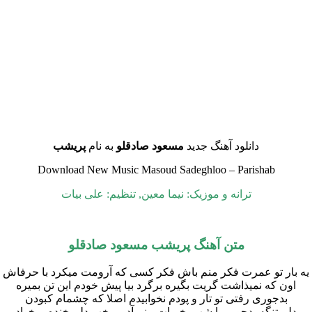
دانلود آهنگ جدید
مسعود صادقلو
به نام
پریشب
Download New Music Masoud Sadeghloo – Parishab
ترانه و موزیک: نیما معین, تنظیم: علی بیات
متن آهنگ پریشب مسعود صادقلو
یه بار تو عمرت فکر منم باش فکر کسی که آرومت میکرد با حرفاش
اون که نمیذاشت گریت بگیره برگرد بیا پیش خودم این تن بمیره
بدجوری رفتی تو تار و پودم نخوابیدم اصلا که چشمام کبودن
دلم تنگه بدجور برا شب بخیرات منم آدمم خب دلم خنده میخواد