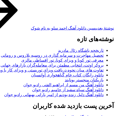
نوشته‌ٔ بعدی
پسین
دانلود آهنگ احمد سلو به نام شوک
نوشته‌های تازه
تاریخچه باشگاه رئال مادرید
تحصیل مهاجرت و سرمایه گذاری در روسیه بلاروس و رومانی
معرفی تور کوبا و ویزای کوبا، تور اقساطی مالزی
بروکر اوتت، انتخابی مطمئن برای معامله‌گران بازارهای جهانی
تفاوت های میان نحوه دریافت ویزای توریستی و ویزای کار با وی
دانلود رایگان کتاب خام گیاهخواری آوانسیان
بازیکنان منچستر یونایتد
دانلود آهنگ من مسم از ابراهیم الفتی رادیو جوان
دانلود آهنگ سیاه سفید از حامیم رادیو جوان
دانلود آهنگ دلیل زنده بودنم از امیر بارانی بهبهانی رادیو جوان
آخرین پست بازدید شده کاربران