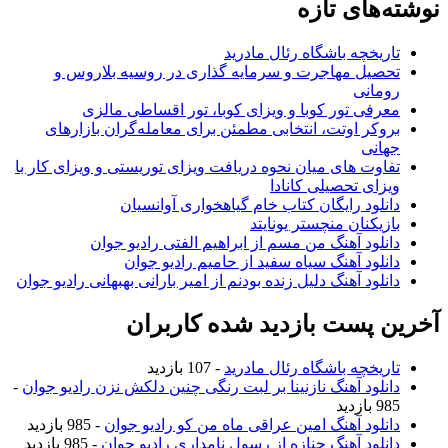
نوشته‌های تازه
تاریخچه باشگاه رئال مادرید
تحصیل مهاجرت و سرمایه گذاری در روسیه بلاروس و
رومانی
معرفی تور کوبا و ویزای کوبا، تور اقساطی مالزی
بروکر اوتت، انتخابی مطمئن برای معامله‌گران بازارهای
جهانی
تفاوت های میان نحوه دریافت ویزای توریستی و ویزای کار با
ویزای تحصیلی کانادا
دانلود رایگان کتاب خام گیاهخواری آوانسیان
بازیکنان منچستر یونایتد
دانلود آهنگ من مسم از ابراهیم الفتی رادیو جوان
دانلود آهنگ سیاه سفید از حامیم رادیو جوان
دانلود آهنگ دلیل زنده بودنم از امیر بارانی بهبهانی رادیو جوان
آخرین پست بازدید شده کاربران
تاریخچه باشگاه رئال مادرید
- 107 بازدید
دانلود آهنگ نازنینا بر لبت رنگی چنین دلکش نزن رادیو جوان
-
985 بازدید
دانلود آهنگ امین عراقی ماه من کو رادیو جوان
- 985 بازدید
دانلود آهنگ جنازه از رسول نامداری رادیو جوان
- 985 بازدید