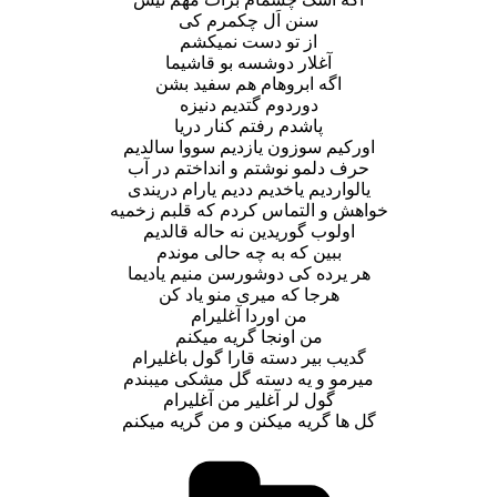
سنن اَل چکمرم کی
از تو دست نمیکشم
آغلار دوشسه بو قاشیما
اگه ابروهام هم سفید بشن
دوردوم گتدیم دنیزه
پاشدم رفتم کنار دریا
اورکیم سوزون یازدیم سووا سالدیم
حرف دلمو نوشتم و انداختم در آب
یالواردیم یاخدیم ددیم یارام دریندی
خواهش و التماس کردم که قلبم زخمیه
اولوب گوریدین نه حاله قالدیم
ببین که به چه حالی موندم
هر یرده کی دوشورسن منیم یادیما
هرجا که میری منو یاد کن
من اوردا آغلیرام
من اونجا گریه میکنم
گدیب بیر دسته قارا گول باغلیرام
میرمو و یه دسته گل مشکی میبندم
گول لر آغلیر من آغلیرام
گل ها گریه میکنن و من گریه میکنم