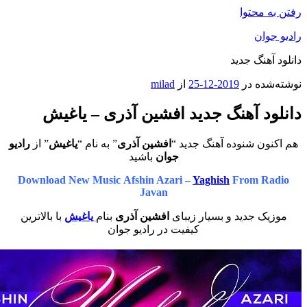
محتوا
ان
هنگ جدید
ه در
2019-12-25
از
milad
د آهنگ جدید افشین آذری – یاغیش
ن شنوده آهنگ جدید “
افشین آذری
” به نام “
یاغیش
” از
رادیو
جوان
باشید
Download New Music Afshin Azari –
Yaghish
From R
Javan
 جدید و بسیار زیبای
افشین آذری
بنام
یاغیش
با بالاترین
کیفیت در رادیو جوان