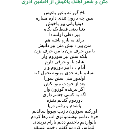
متن و شعر آهنگ یاغیش از افشین آذری
باخ گور نه یاغیر یاغیش
ببین چه بارون تندی داره میباره
دونیا یانی بیر باخیش
دنیا یعنی فقط یک نگاه
بیر دفلی اولسادا
برای یه بارم باشه هم
منن بیر دانیش منن بیر دانیش
با من حرف بزن با من حرف بزن
بلکه سنن بیر سوزوم وار
شاید با تو حرفی دارم
آدام دادا بیر دوزوم وار
انسانم تا یه حدی میتونه تحمل کنه
اولدور منی سنن سورا
بعد از خودت منو بکش
اگر بیرینده گوزون وار
اگه به کسی چشم داری
دوردوم گتدیم دنیزه
پاشدم و رفتم دریا
اورکیم سوزون یازیب سووا سالدیم
حرف دلمو نوشتمو توی آب رها کردم
یالواردیم یاخدیم ددیم یارام دریندی
التماس کردمو گفتم زخمم عمیقه