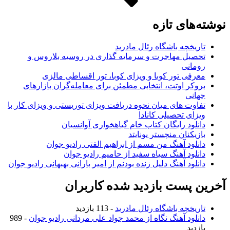
های تازه
ریخچه باشگاه رئال مادرید
صیل مهاجرت و سرمایه گذاری در روسیه بلاروس و
مانی
رفی تور کوبا و ویزای کوبا، تور اقساطی مالزی
وکر اوتت، انتخابی مطمئن برای معامله‌گران بازارهای
انی
اوت های میان نحوه دریافت ویزای توریستی و ویزای کار با
زای تحصیلی کانادا
نلود رایگان کتاب خام گیاهخواری آوانسیان
زیکنان منچستر یونایتد
نلود آهنگ من مسم از ابراهیم الفتی رادیو جوان
نلود آهنگ سیاه سفید از حامیم رادیو جوان
نلود آهنگ دلیل زنده بودنم از امیر بارانی بهبهانی رادیو جوان
 پست بازدید شده کاربران
ریخچه باشگاه رئال مادرید
- 113 بازدید
نلود آهنگ نگاه از محمد جواد علی مردانی رادیو جوان
- 989
زدید