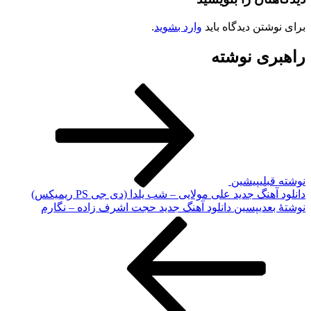
تن دیدگاه باید
وارد بشوید
.
ی نوشته
لی
پیشین
گ جدید علی‌ مولایی – شب یلدا (دی‌ جی PS ریمیکس)
دی
پسین
دانلود آهنگ جدید حجت اشرف زاده – نگارم