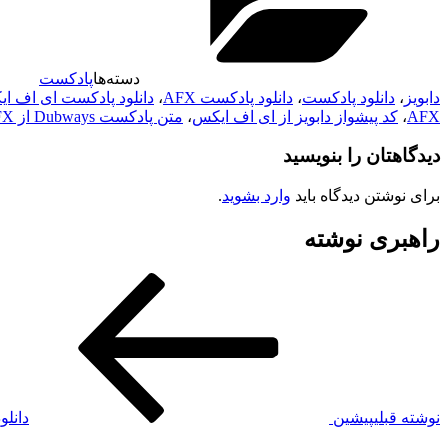
دسته‌ها
پادکست
دابویز
،
دانلود پادکست
،
دانلود پادکست AFX
،
دانلود پادکست ای اف ا
AFX
،
کد پیشواز دابویز از ای اف ایکس
،
متن پادکست Dubways از AFX
دیدگاهتان را بنویسید
برای نوشتن دیدگاه باید
وارد بشوید
.
راهبری نوشته
نوشته قبلی
پیشین
دانلو