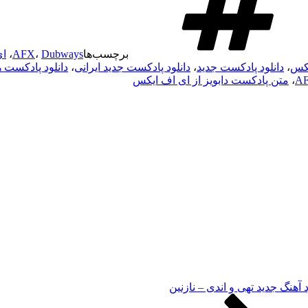
برچسب‌ها
Dubways
،
AFX
،
ای
یکس
،
دانلود پادکست جدید
،
دانلود پادکست جدید ایرانی
،
دانلود پادکست های
،
متن پادکست دابویز از ای اف ایکس
د آهنگ جدید تهی و اندی – نازنین