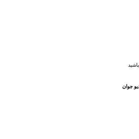
اشید
یو جوان