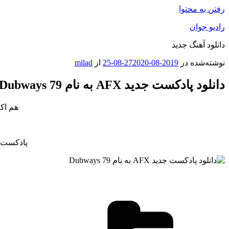
رفتن به محتوا
رادیو جوان
دانلود آهنگ جدید
نوشته‌شده در
2019-08-27
2020-08-25
از
milad
دانلود پادکست جدید AFX به نام Dubways 79
هم اک
پادکست ج