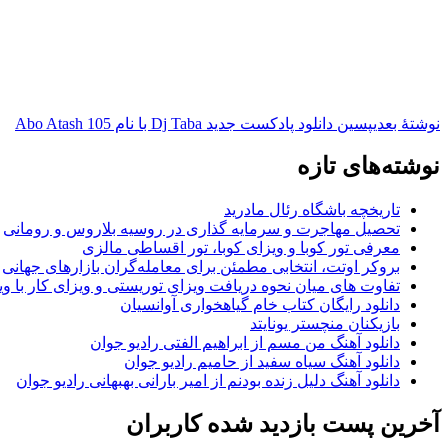
نوشته‌ٔ بعدی
پسین
دانلود پادکست جدید Dj Taba با نام Abo Atash 105
نوشته‌های تازه
تاریخچه باشگاه رئال مادرید
تحصیل مهاجرت و سرمایه گذاری در روسیه بلاروس و رومانی
معرفی تور کوبا و ویزای کوبا، تور اقساطی مالزی
بروکر اوتت، انتخابی مطمئن برای معامله‌گران بازارهای جهانی
تفاوت های میان نحوه دریافت ویزای توریستی و ویزای کار با وی
دانلود رایگان کتاب خام گیاهخواری آوانسیان
بازیکنان منچستر یونایتد
دانلود آهنگ من مسم از ابراهیم الفتی رادیو جوان
دانلود آهنگ سیاه سفید از حامیم رادیو جوان
دانلود آهنگ دلیل زنده بودنم از امیر بارانی بهبهانی رادیو جوان
آخرین پست بازدید شده کاربران