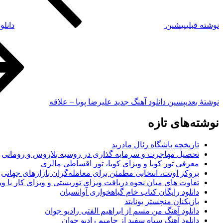
نوشته قبلی
پیشین
دانلو
نوشته‌ٔ بعدی
پسین
دانلود آهنگ جدید علیرضا پویا – علاقه
نوشته‌های تازه
تاریخچه باشگاه رئال مادرید
تحصیل مهاجرت و سرمایه گذاری در روسیه بلاروس و رومانی
معرفی تور کوبا و ویزای کوبا، تور اقساطی مالزی
بروکر اوتت، انتخابی مطمئن برای معامله‌گران بازارهای جهانی
تفاوت های میان نحوه دریافت ویزای توریستی و ویزای کار با وی
دانلود رایگان کتاب خام گیاهخواری آوانسیان
بازیکنان منچستر یونایتد
دانلود آهنگ من مسم از ابراهیم الفتی رادیو جوان
دانلود آهنگ سیاه سفید از حامیم رادیو جوان