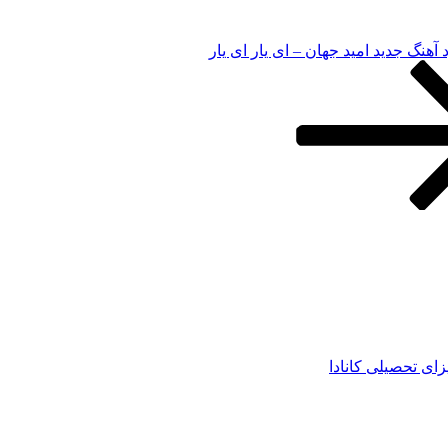
د آهنگ جدید امید جهان – ای یار ای یار
زای تحصیلی کانادا