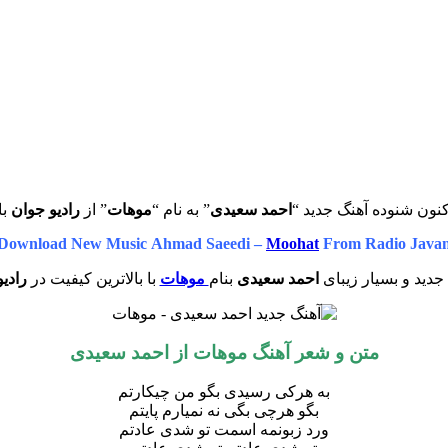
نون شنوده آهنگ جدید “
احمد سعیدی
” به نام “
موهات
” از
رادیو جوان
با
Download New Music Ahmad Saeedi –
Moohat
From Radio Java
جدید و بسیار زیبای
احمد سعیدی
بنام
موهات
با بالاترین کیفیت در
رادی
متن و شعر آهنگ موهات از
احمد سعیدی
به هرکی رسیدی بگو من چیکارتم
بگو هرچی بگی نه نمیارم پایتم
ورد زبونمه اسمت تو شدی عادتم