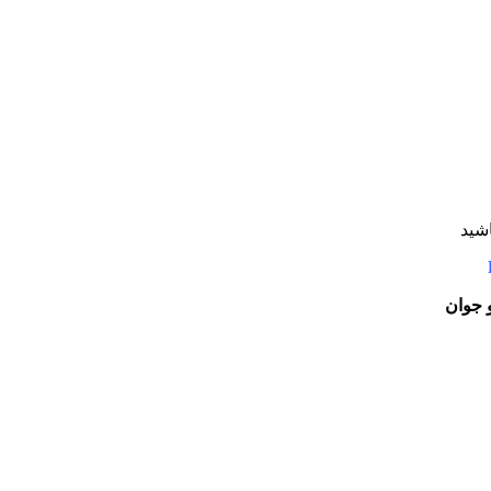
شید
و جوان