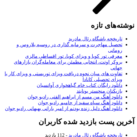
نوشته‌های تازه
تاریخچه باشگاه رئال مادرید
تحصیل مهاجرت و سرمایه گذاری در روسیه بلاروس و
رومانی
معرفی تور کوبا و ویزای کوبا، تور اقساطی مالزی
بروکر اوتت، انتخابی مطمئن برای معامله‌گران بازارهای
جهانی
تفاوت های میان نحوه دریافت ویزای توریستی و ویزای کار با
ویزای تحصیلی کانادا
دانلود رایگان کتاب خام گیاهخواری آوانسیان
بازیکنان منچستر یونایتد
دانلود آهنگ من مسم از ابراهیم الفتی رادیو جوان
دانلود آهنگ سیاه سفید از حامیم رادیو جوان
دانلود آهنگ دلیل زنده بودنم از امیر بارانی بهبهانی رادیو جوان
آخرین پست بازدید شده کاربران
تاریخچه باشگاه رئال مادرید
- 112 بازدید