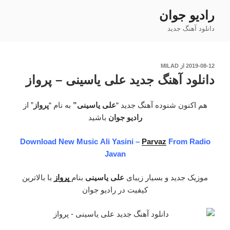
فتن
رادیو جوان
ه
دانلود آهنگ جدید
حتوا
نوشته‌شده
2019-08-12
از
MILAD
در
دانلود آهنگ جدید علی یاسینی – پرواز
هم اکنون شنوده آهنگ جدید “
علی یاسینی”
به نام “
پرواز
” از
رادیو جوان
باشید
Download New Music Ali Yasini –
Parvaz
From Radio
Javan
موزیک جدید و بسیار زیبای
علی یاسینی
بنام
پرواز
با بالاترین
کیفیت در رادیو جوان