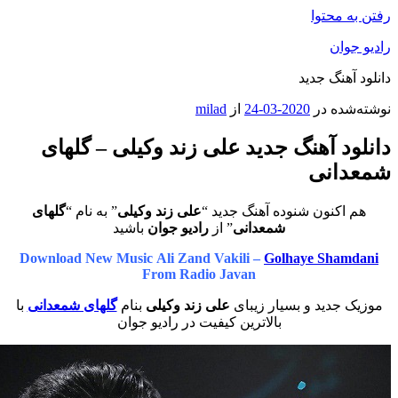
محتوا
ان
هنگ جدید
ه در
2020-03-24
از
milad
 آهنگ جدید علی زند وکیلی – گلهای
انی
کنون شنوده آهنگ جدید “
علی زند وکیلی
” به نام “
گلهای
شمعدانی
” از
رادیو جوان
باشید
Download New Music Ali Zand Vakili –
Golhaye Sha
From Radio Javan
جدید و بسیار زیبای
علی زند وکیلی
بنام
گلهای شمعدانی
با
بالاترین کیفیت در رادیو جوان