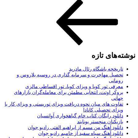
های تازه
ریخچه باشگاه رئال مادرید
صیل مهاجرت و سرمایه گذاری در روسیه بلاروس و
مانی
رفی تور کوبا و ویزای کوبا، تور اقساطی مالزی
وکر اوتت، انتخابی مطمئن برای معامله‌گران بازارهای
انی
اوت های میان نحوه دریافت ویزای توریستی و ویزای کار با
زای تحصیلی کانادا
نلود رایگان کتاب خام گیاهخواری آوانسیان
زیکنان منچستر یونایتد
نلود آهنگ من مسم از ابراهیم الفتی رادیو جوان
نلود آهنگ سیاه سفید از حامیم رادیو جوان