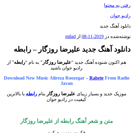
رفتن به محتوا
رادیو جوان
دانلود آهنگ جدید
نوشته‌شده در
2019-11-08
از
milad
دانلود آهنگ جدید علیرضا روزگار – رابطه
هم اکنون شنوده آهنگ جدید “
علیرضا روزگار
” به نام “
رابطه
” از
رادیو جوان باشید
Download New Music Alireza Roozegar –
Rabete
From Radio
Javan
موزیک جدید و بسیار زیبای
علیرضا روزگار
بنام
رابطه
با بالاترین
کیفیت در رادیو جوان
متن و شعر آهنگ
رابطه
از
علیرضا روزگار
فکرت منو پیرم کرد