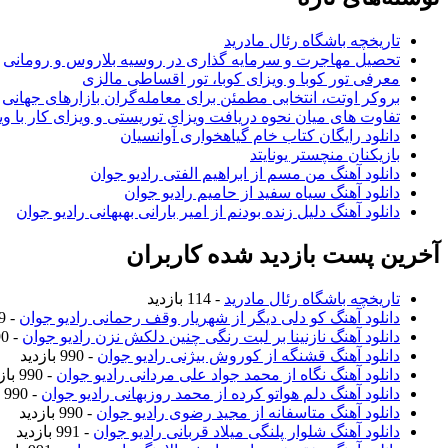
تاریخچه باشگاه رئال مادرید
تحصیل مهاجرت و سرمایه گذاری در روسیه بلاروس و رومانی
معرفی تور کوبا و ویزای کوبا، تور اقساطی مالزی
بروکر اوتت، انتخابی مطمئن برای معامله‌گران بازارهای جهانی
تفاوت های میان نحوه دریافت ویزای توریستی و ویزای کار با وی
دانلود رایگان کتاب خام گیاهخواری آوانسیان
بازیکنان منچستر یونایتد
دانلود آهنگ من مسم از ابراهیم الفتی رادیو جوان
دانلود آهنگ سیاه سفید از حامیم رادیو جوان
دانلود آهنگ دلیل زنده بودنم از امیر بارانی بهبهانی رادیو جوان
آخرین پست بازدید شده کاربران
تاریخچه باشگاه رئال مادرید
- 114 بازدید
دانلود آهنگ کو دلی دیگر از شهریار وقف رحمانی رادیو جوان
- 989 بازدید
دانلود آهنگ نازنینا بر لبت رنگی چنین دلکش نزن رادیو جوان
- 990 بازدید
دانلود آهنگ قشنگه از کوروش بیژنی رادیو جوان
- 990 بازدید
دانلود آهنگ نگاه از محمد جواد علی مردانی رادیو جوان
- 990 بازدید
دانلود آهنگ دلم هواتو کرده از محمد روزبهانی رادیو جوان
- 990 بازدید
دانلود آهنگ متاسفانه از مجید رضوی رادیو جوان
- 990 بازدید
دانلود آهنگ شلوار پلنگی میلاد قربانی رادیو جوان
- 991 بازدید