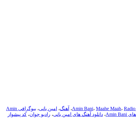
Radio
،
Maahe Maah
،
Amin Bani
،
آهنگ
،
امین بانی
،
بیوگرافی Amin
Amin Ba
،
دانلود آهنگ های امین بانی
،
رادیو جوان
،
کد پیشواز