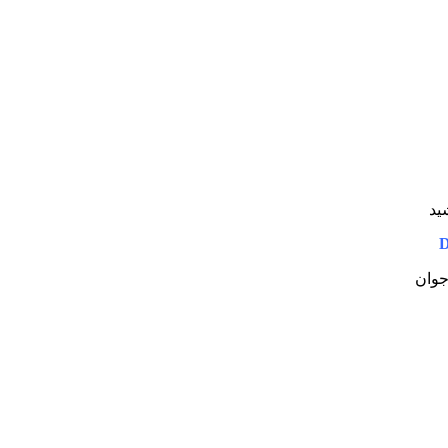
ید
D
 جوان