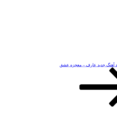
ود آهنگ جدید عارف – معجزه عشق