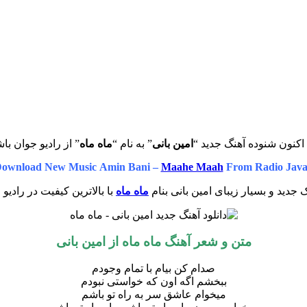
اکنون شنوده آهنگ جدید “
امین بانی
” به نام “
ماه ماه
” از رادیو جوان باش
ownload New Music Amin Bani –
Maahe Maah
From Radio Jav
 جدید و بسیار زیبای امین بانی بنام
ماه ماه
با بالاترین کیفیت در رادیو
متن و شعر آهنگ
ماه ماه
از
امین بانی
صدام کن بیام با تمام وجودم
ببخشم اگه اون که خواستی نبودم
میخوام عاشق سر به راه تو باشم