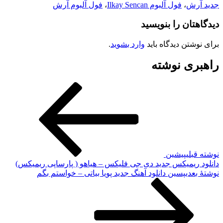
جدید آرش
،
فول آلبوم Ilkay Sencan
،
فول آلبوم آرش
دیدگاهتان را بنویسید
برای نوشتن دیدگاه باید
وارد بشوید
.
راهبری نوشته
نوشته قبلی
پیشین
دانلود ریمیکس جدید دی جی فلیکس – هیاهو ( پارساپی ریمیکس)
نوشته‌ٔ بعدی
پسین
دانلود آهنگ جدید پویا بیاتی – خواستم بگم