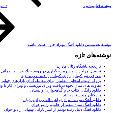
نوشته قبلی
پیشین
دانلو
نوشته‌ٔ بعدی
پسین
دانلود آهنگ مهراد جم – غمت نباشه
نوشته‌های تازه
تاریخچه باشگاه رئال مادرید
تحصیل مهاجرت و سرمایه گذاری در روسیه بلاروس و رومانی
معرفی تور کوبا و ویزای کوبا، تور اقساطی مالزی
بروکر اوتت، انتخابی مطمئن برای معامله‌گران بازارهای جهانی
تفاوت های میان نحوه دریافت ویزای توریستی و ویزای کار با وی
دانلود رایگان کتاب خام گیاهخواری آوانسیان
بازیکنان منچستر یونایتد
دانلود آهنگ من مسم از ابراهیم الفتی رادیو جوان
دانلود آهنگ سیاه سفید از حامیم رادیو جوان
دانلود آهنگ دلیل زنده بودنم از امیر بارانی بهبهانی رادیو جوان