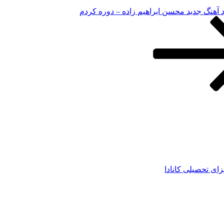
د آهنگ جدید محسن ابراهیم زاده – دوره کردم
زای تحصیلی کانادا