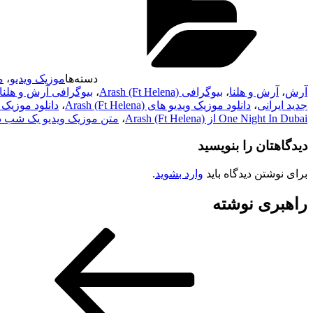
دسته‌ها
موزیک ویدیو
،
م
آرش
،
آرش و هلنا
،
بیوگرافی Arash (Ft Helena)
،
بیوگرافی آرش و هلنا
جدید ایرانی
،
دانلود موزیک ویدیو های Arash (Ft Helena)
،
دانلود موزیک 
One Night In Dubai از Arash (Ft Helena)
،
متن موزیک ویدیو یک شب در
دیدگاهتان را بنویسید
برای نوشتن دیدگاه باید
وارد بشوید
.
راهبری نوشته