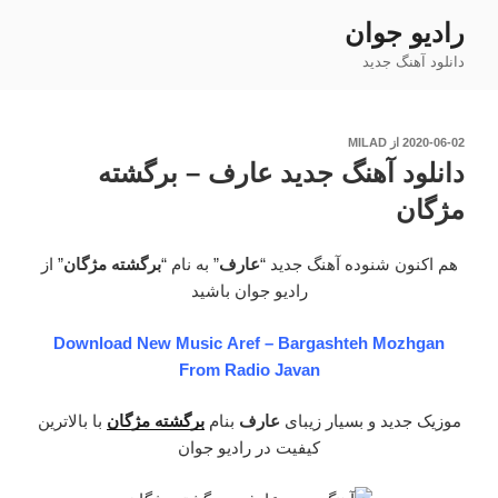
فتن
رادیو جوان
ه
دانلود آهنگ جدید
حتوا
نوشته‌شده
2020-06-02
از
MILAD
در
دانلود آهنگ جدید عارف – برگشته
مژگان
هم اکنون شنوده آهنگ جدید “
عارف
” به نام “
برگشته مژگان
” از
رادیو جوان باشید
Download New Music Aref – Bargashteh Mozhgan
From Radio Javan
موزیک جدید و بسیار زیبای
عارف
بنام
برگشته مژگان
با بالاترین
کیفیت در رادیو جوان