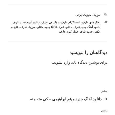
دسته‌ها
موزیک
،
موزیک ایرانی
برچسب‌ها
اهنگ های عارف
،
اینستاگرام عارف
،
بیوگرافی عارف
،
دانلود آلبوم جدید عارف
،
دانلود آهنگ جدید عارف
،
دانلود عارف MP3 جدید
،
دانلود موزیک عارف
،
عارف
،
عکس جدید عارف
،
فول آلبوم عارف
دیدگاهتان را بنویسید
برای نوشتن دیدگاه باید
وارد بشوید
.
راهبری
نوشته
پیشین
نوشته
قبلی
دانلود آهنگ جدید میثم ابراهیمی – کی مثه منه
نوشته‌ٔ
پسین