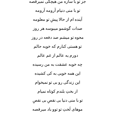
جز تو با سازه من هیچکی نمیرقصه
تو با منی دنیام آرومه آرومه
آینده ام از حالا پیشِ تو معلومه
صدات گوشمو میبوسه هر روز
محوه تو میشم صد دفعه در روز
تو هستی کنارم که خوبه حالم
دورم یه عالم از غم عالم
چه خوبه عشقت به من رسیده
این همه خوبی به کی کشیده
این زندگی رو بی تو نمیخوام
از بختِ بلندم کوتاه نمیام
تو با منی دنیا بی نقصِ بی نقصِ
موهای لَختِ تو توو باد میرقصه