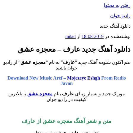
رفتن به محتوا
رادیو جوان
دانلود آهنگ جدید
نوشته‌شده در
2019-08-18
از
milad
دانلود آهنگ جدید عارف – معجزه عشق
هم اکنون شنوده آهنگ جدید “
عارف
” به نام “
معجزه عشق
” از رادیو
جوان باشید
Download New Music Aref –
Mojezeye Eshgh
From Radio
Javan
موزیک جدید و بسیار زیبای
عارف
بنام
معجزه عشق
با بالاترین
کیفیت در رادیو جوان
متن و شعر آهنگ
معجزه عشق
از
عارف
عطر نفس هات ، خوشبو ترین عطر