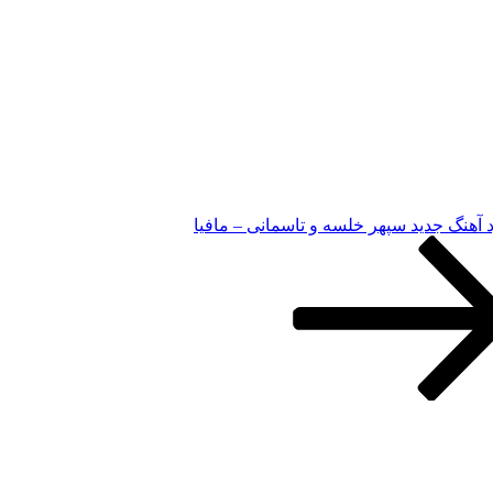
د آهنگ جدید سپهر خلسه و تاسمانی – مافیا