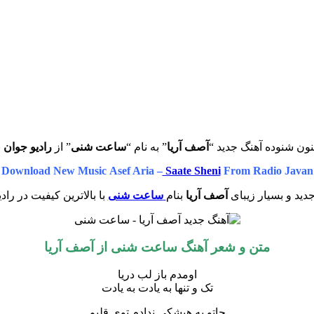
نون شنوده آهنگ جدید “
آصف آریا
” به نام “
ساعت شنی
” از
رادیو جوان
ب
Download New Music Asef Aria –
Saate Sheni
From Radio Javan
دید و بسیار زیبای
آصف آریا
بنام
ساعت شنی
با بالاترین کیفیت در راد
متن و شعر آهنگ ساعت شنی از آصف آریا
اومدم باز لب دریا
تک و تنها به یادت به یادت
جاتو به هیشکی ندادم توی قلبم