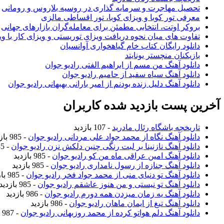
تحصیل مهاجرت و سرمایه گذاری در روسیه بلاروس و رومانی
معرفی تور کوبا و ویزای کوبا، تور اقساطی مالزی
بروکر اوتت، انتخابی مطمئن برای معامله‌گران بازارهای جهانی
تفاوت های میان نحوه دریافت ویزای توریستی و ویزای کار با وی
دانلود رایگان کتاب خام گیاهخواری آوانسیان
بازیکنان منچستر یونایتد
دانلود آهنگ من مسم از ابراهیم الفتی رادیو جوان
دانلود آهنگ سیاه سفید از حامیم رادیو جوان
دانلود آهنگ دلیل زنده بودنم از امیر بارانی بهبهانی رادیو جوان
آخرین پست بازدید شده کاربران
تاریخچه باشگاه رئال مادرید
- 107 بازدید
دانلود آهنگ نگاه از محمد جواد علی مردانی رادیو جوان
- 985 بازدید
دانلود آهنگ نازنینا بر لبت رنگی چنین دلکش نزن رادیو جوان
- 985 بازدید
دانلود آهنگ امین عراقی ماه من کو رادیو جوان
- 985 بازدید
دانلود آهنگ جنازه از رسول نامداری رادیو جوان
- 985 بازدید
دانلود آهنگ تو دنیای منی از محمد جواد فخر رادیو جوان
- 985 بازدید
دانلود آهنگ تو نیستی و من هنوز عاشقم رادیو جوان
- 985 بازدید
دانلود آهنگ یه زمان میزدن همه دورم رادیو جوان
- 986 بازدید
دانلود آهنگ تیغ از ایمان ماهان رادیو جوان
- 986 بازدید
دانلود آهنگ دلم هواتو کرده از محمد روزبهانی رادیو جوان
- 987 بازدید