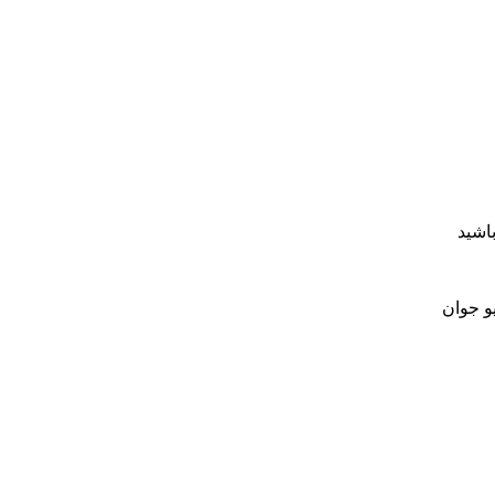
اشید
یو جوان