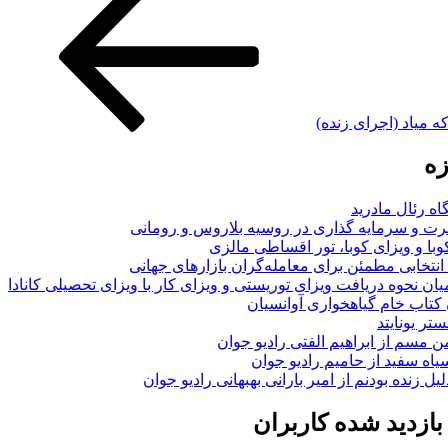
ه میاد (اجرای زنده)
زه
اه رئال مادرید
ت و سرمایه گذاری در روسیه بلاروس و رومانی
با و ویزای کوبا، تور اقساطی مالزی
انتخابی مطمئن برای معامله‌گران بازارهای جهانی
ان نحوه دریافت ویزای توریستی و ویزای کار با ویزای تحصیلی کانادا
ن کتاب خام گیاهخواری آوانسیان
تر یونایتد
من مسم از ابراهیم الفتی رادیو جوان
سیاه سفید از حامیم رادیو جوان
لیل زنده بودنم از امیر بارانی بهبهانی رادیو جوان
ازدید شده کاربران