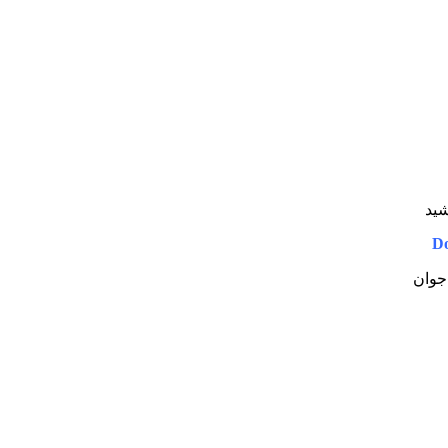
شید
D
 جوان