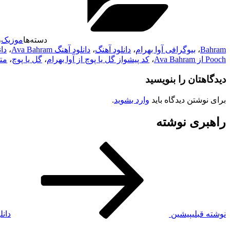
دسته‌ها
موزیک
،
Bahram
،
بیوگرافی آوا بهرام
،
دانلود آهنگ
،
دانلود آهنگ Ava Bahram
،
دان
Pooch از Ava Bahram
،
کد پیشواز گل یا پوچ از آوا بهرام
،
گل یا پوچ
،
متن آهنگ
دیدگاهتان را بنویسید
برای نوشتن دیدگاه باید
وارد بشوید
.
راهبری نوشته
نوشته قبلی
پیشین
دانل