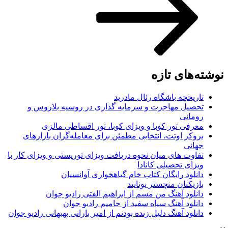
نوشته‌های تازه
تاریخچه باشگاه رئال مادرید
تحصیل مهاجرت و سرمایه گذاری در روسیه بلاروس و
رومانی
معرفی تور کوبا و ویزای کوبا، تور اقساطی مالزی
بروکر اوتت، انتخابی مطمئن برای معامله‌گران بازارهای
جهانی
تفاوت های میان نحوه دریافت ویزای توریستی و ویزای کار با
ویزای تحصیلی کانادا
دانلود رایگان کتاب خام گیاهخواری آوانسیان
بازیکنان منچستر یونایتد
دانلود آهنگ من مسم از ابراهیم الفتی رادیو جوان
دانلود آهنگ سیاه سفید از حامیم رادیو جوان
دانلود آهنگ دلیل زنده بودنم از امیر بارانی بهبهانی رادیو جوان