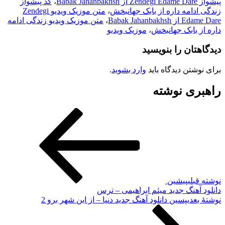
پیشواز Zendegi Edame Dare از Babak Jahanbakhsh
،
کد پیشواز
زندگی ادامه داره از بابک جهانبخش
،
متن موزیک ویدیو Zendegi
Edame Dare از Babak Jahanbakhsh
،
متن موزیک ویدیو زندگی ادامه
داره از بابک جهانبخش
،
موزیک ویدیو
دیدگاهتان را بنویسید
برای نوشتن دیدگاه باید
وارد بشوید
.
راهبری نوشته
نوشته قبلی
پیشین
دانلود آهنگ جدید میثم ابراهیمی – ترس
نوشته‌ٔ بعدی
پسین
دانلود آهنگ جدید دنیا – از این شهر برو 2