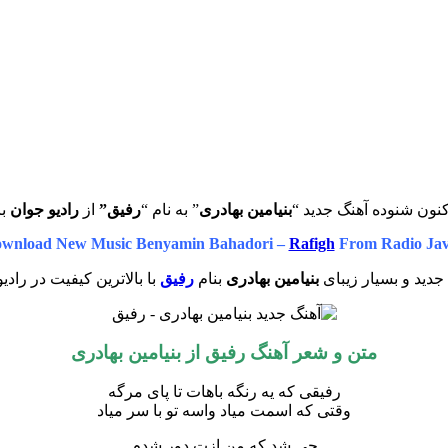
نون شنوده آهنگ جدید “
بنیامین بهادری
” به نام “
رفیق”
از
رادیو جوان
با
wnload New Music Benyamin Bahadori –
Rafigh
From Radio Ja
دید و بسیار زیبای
بنیامین بهادری
بنام
رفیق
با بالاترین کیفیت در رادی
متن و شعر آهنگ رفیق از بنیامین بهادری
رفیقی که یه رنگه باهات تا پای مرگه
وقتی که اسمت میاد واسه تو با سر میاد
چی شد که من ازت دور شدم