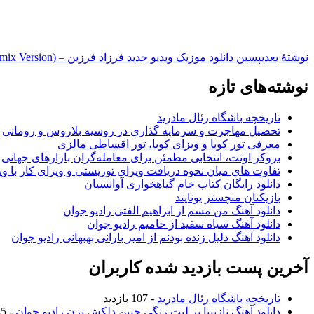
نوشته‌ٔ بعدی
پسین
دانلود موزیک ویدیو جدید فرزاد فرزین – Wicked Game (Remix Version)
نوشته‌های تازه
تاریخچه باشگاه رئال مادرید
تحصیل مهاجرت و سرمایه گذاری در روسیه بلاروس و رومانی
معرفی تور کوبا و ویزای کوبا، تور اقساطی مالزی
بروکر اوتت، انتخابی مطمئن برای معامله‌گران بازارهای جهانی
تفاوت های میان نحوه دریافت ویزای توریستی و ویزای کار با وی
دانلود رایگان کتاب خام گیاهخواری آوانسیان
بازیکنان منچستر یونایتد
دانلود آهنگ من مسم از ابراهیم الفتی رادیو جوان
دانلود آهنگ سیاه سفید از حامیم رادیو جوان
دانلود آهنگ دلیل زنده بودنم از امیر بارانی بهبهانی رادیو جوان
آخرین پست بازدید شده کاربران
تاریخچه باشگاه رئال مادرید
- 107 بازدید
دانلود آهنگ نازنینا بر لبت رنگی چنین دلکش نزن رادیو جوان
- 985 بازدید