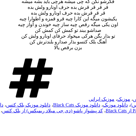
فکرشو نکن که چی میشه هرچی باید بشه میشه
قر قر قر قرش بده حرف اونارو ولش بده
قر قر قرش بده حرف اونارو ولش بده
یکیشون میگه این کارا چیه قرو قمزه و اطوارا چیه
اون یکی میگه رقص چیه ساز چیه خوندن و آواز چیه
صداشو ببند تو کمش کن کمش کن
تو بذار بگن هرکی میخواد حرفای اونارو ولش کن
آهنگ بلک کتسو بذار صدارو بلندترش کن
بزن برقص یالا
س
،
موزیک
،
موزیک ایرانی
س)
،
دانلود موزیک
،
دانلود موزیک Black Cats
،
دانلود موزیک بلک کتس
،
دا
،
کد پیشواز پاشو (دی جی میلاد ریمیکس) از بلک کتس
،