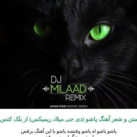
تن و شعر آهنگ پاشو (دی جی میلاد ریمیکس) از بلک کتس
پاشو پاشو اه پاشو وقتشه پاشو با این آهنگ برقص
با ریتم و دنگ ایرونی برقص