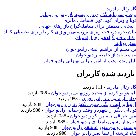
اه رئال مادرید
ت و سرمایه گذاری در روسیه بلاروس و رومانی
با و ویزای کوبا، تور اقساطی مالزی
انتخابی مطمئن برای معامله‌گران بازارهای جهانی
ان نحوه دریافت ویزای توریستی و ویزای کار با ویزای تحصیلی کانادا
ن کتاب خام گیاهخواری آوانسیان
تر یونایتد
من مسم از ابراهیم الفتی رادیو جوان
سیاه سفید از حامیم رادیو جوان
لیل زنده بودنم از امیر بارانی بهبهانی رادیو جوان
ازدید شده کاربران
اه رئال مادرید
- 111 بازدید
دلم هواتو کرده از محمد روزبهانی رادیو جوان
- 988 بازدید
جذاب از سون بند رادیو جوان
- 988 بازدید
نازنینا بر لبت رنگی چنین دلکش نزن رادیو جوان
- 988 بازدید
کو دلی دیگر از شهریار وقف رحمانی رادیو جوان
- 988 بازدید
امین عراقی ماه من کو رادیو جوان
- 988 بازدید
جنازه از رسول نامداری رادیو جوان
- 988 بازدید
تو نیستی و من هنوز عاشقم رادیو جوان
- 988 بازدید
ناه فرشته از نیما نصر رادیو جوان
- 988 بازدید