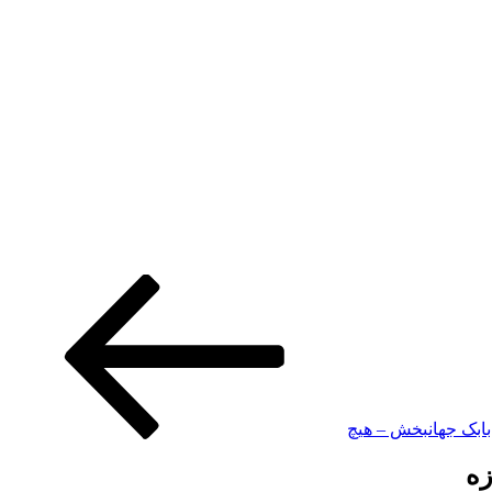
 بابک جهانبخش – هیچ
زه