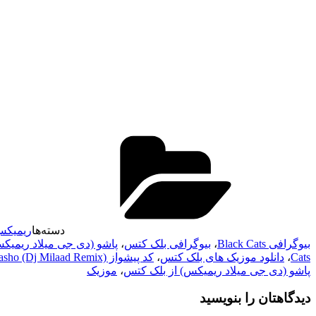
دسته‌ها
ریمیک
بیوگرافی Black Cats
،
بیوگرافی بلک کتس
،
پاشو (دی جی میلاد ریمیک
Cats
،
دانلود موزیک های بلک کتس
،
کد پیشواز Pasho (Dj Milaad Remix) از Black Cats
پاشو (دی جی میلاد ریمیکس) از بلک کتس
،
موزیک
دیدگاهتان را بنویسید