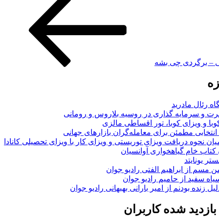
ی – برگردی چی بشه
زه
اه رئال مادرید
ت و سرمایه گذاری در روسیه بلاروس و رومانی
با و ویزای کوبا، تور اقساطی مالزی
انتخابی مطمئن برای معامله‌گران بازارهای جهانی
ان نحوه دریافت ویزای توریستی و ویزای کار با ویزای تحصیلی کانادا
ن کتاب خام گیاهخواری آوانسیان
تر یونایتد
من مسم از ابراهیم الفتی رادیو جوان
سیاه سفید از حامیم رادیو جوان
لیل زنده بودنم از امیر بارانی بهبهانی رادیو جوان
ازدید شده کاربران