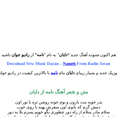
هم اکنون شنوده آهنگ جدید
“دایان
” به نام “
نامه”
از
رادیو جوان
باشید
Download New Music Dayan –
Nameh
From Radio Javan
زیک جدید و بسیار زیبای
دایان
بنام
نامه
با بالاترین کیفیت در رادیو جوا
متن و شعر آهنگ نامه از دایان
پدر خوبه مث بارون و بوم خونه روشن تره با نور اون
دمش گرم که بانوی اون سفرش پهنه با روی خوب
سلام مادر سلام از راه دور چطوری بگو خوبم پسرم بلا به دور
تو هر شرایطی تو هر مشکلی خونه و مامان و آخرین جون پناه بدون