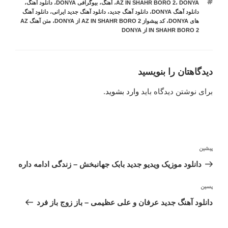
برچسب‌ها
DONYA
،
AZ IN SHAHR BORO 2
،
آهنگ
،
بیوگرافی DONYA
،
دانلود آهنگ
،
دانلود آهنگ DONYA
،
دانلود آهنگ جدید
،
دانلود آهنگ جدید ایرانی
،
دانلود آهنگ
های DONYA
،
کد پیشواز AZ IN SHAHR BORO 2 از DONYA
،
متن آهنگ AZ
IN SHAHR BORO 2 از DONYA
دیدگاهتان را بنویسید
برای نوشتن دیدگاه باید
وارد بشوید
.
راهبری
نوشته
پیشین
نوشته
قبلی
دانلود موزیک ویدیو جدید بابک جهانبخش – زندگی ادامه داره
نوشته‌ٔ
پسین
بعدی
دانلود آهنگ جدید عرفان و علی عظیمی – باز زوج باز فرد