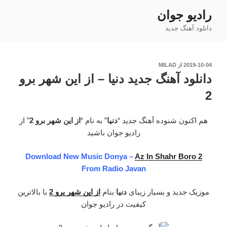
فتن
رادیو جوان
ه
دانلود آهنگ جدید
حتوا
نوشته‌شده
2019-10-04
از
MILAD
در
دانلود آهنگ جدید دنیا – از این شهر برو
2
هم اکنون شنوده آهنگ جدید “
دنیا
” به نام “
از این شهر برو 2
” از
رادیو جوان باشید
Download New Music Donya –
Az In Shahr Boro 2
From Radio Javan
موزیک جدید و بسیار زیبای
دنیا
بنام
از این شهر برو 2
با بالاترین
کیفیت در رادیو جوان