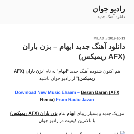
فتن
رادیو جوان
ه
دانلود آهنگ جدید
حتوا
نوشته‌شده
2019-10-13
از
MILAD
در
دانلود آهنگ جدید ایهام – بزن باران
(AFX ریمیکس)
هم اکنون شنوده آهنگ جدید “
ایهام
” به نام “
بزن باران (AFX
ریمیکس)
” از رادیو جوان باشید
Download New Music Ehaam –
Bezan Baran (AFX
Remix)
From Radio Javan
موزیک جدید و بسیار زیبای
ایهام
بنام
بزن باران (AFX ریمیکس)
با بالاترین کیفیت در رادیو جوان