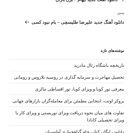
نوشته‌ٔ
پسین
بعدی
دانلود آهنگ جدید علیرضا طلیسچی – بام نبود کسی
نوشته‌های تازه
تاریخچه باشگاه رئال مادرید
تحصیل مهاجرت و سرمایه گذاری در روسیه بلاروس و رومانی
معرفی تور کوبا و ویزای کوبا، تور اقساطی مالزی
بروکر اوتت، انتخابی مطمئن برای معامله‌گران بازارهای جهانی
تفاوت های میان نحوه دریافت ویزای توریستی و ویزای کار با
ویزای تحصیلی کانادا
دانلود رایگان کتاب خام گیاهخواری آوانسیان