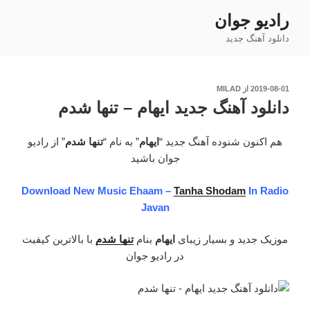
فتن
رادیو جوان
ه
دانلود آهنگ جدید
حتوا
نوشته‌شده
2019-08-01
از
MILAD
در
دانلود آهنگ جدید ایهام – تنها شدم
هم اکنون شنوده آهنگ جدید “
ایهام
” به نام “
تنها شدم
” از رادیو
جوان باشید
Download New Music Ehaam –
Tanha Shodam
In Radio
Javan
موزیک جدید و بسیار زیبای
ایهام
بنام
تنها شدم
با بالاترین کیفیت
در رادیو جوان