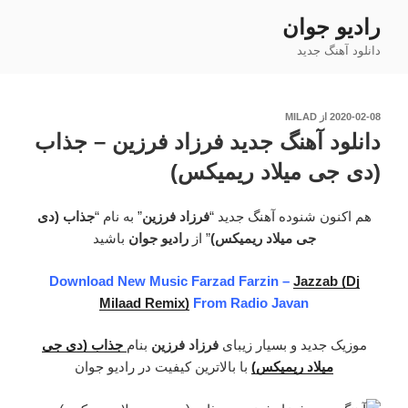
فتن
رادیو جوان
ه
دانلود آهنگ جدید
حتوا
نوشته‌شده
2020-02-08
از
MILAD
در
دانلود آهنگ جدید فرزاد فرزین – جذاب
(دی جی میلاد ریمیکس)
هم اکنون شنوده آهنگ جدید “
فرزاد فرزین
” به نام “
جذاب (دی
جی میلاد ریمیکس)
” از
رادیو جوان
باشید
Download New Music Farzad Farzin –
Jazzab (Dj
Milaad Remix)
From Radio Javan
موزیک جدید و بسیار زیبای
فرزاد فرزین
بنام
جذاب (دی جی
میلاد ریمیکس)
با بالاترین کیفیت در رادیو جوان