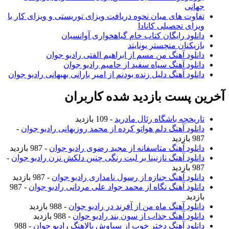
انی
اوت های میان نحوه دریافت ویزای توریستی و ویزای کار با
زای تحصیلی کانادا
نلود رایگان کتاب خام گیاهخواری آوانسیان
زیکنان منچستر یونایتد
نلود آهنگ من مسم از ابراهیم الفتی رادیو جوان
نلود آهنگ سیاه سفید از حامیم رادیو جوان
نلود آهنگ دلیل زنده بودنم از امیر بارانی بهبهانی رادیو جوان
 پست بازدید شده کاربران
ریخچه باشگاه رئال مادرید
- 109 بازدید
نلود آهنگ دلم هواتو کرده از محمد روزبهانی رادیو جوان
-
ازدید
نلود آهنگ متاسفانه از مجید رضوی رادیو جوان
- 987 بازدید
نلود آهنگ نازنینا بر لبت رنگی چنین دلکش نزن رادیو جوان
-
ازدید
نلود آهنگ جنازه از رسول نامداری رادیو جوان
- 987 بازدید
نلود آهنگ نگاه از محمد جواد علی مردانی رادیو جوان
- 987
زدید
نلود آهنگ ماه من از آفرند در رادیو جوان
- 988 بازدید
نلود آهنگ جذاب از سون بند رادیو جوان
- 988 بازدید
نلود آهنگ دختر خوب از سیاوش پالاهنگ رادیو جوان
- 988