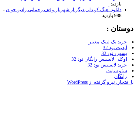
زدید
نلود آهنگ کو دلی دیگر از شهریار وقف رحمانی رادیو جوان
-
ازدید
ن :
بک لینک معتبر
نود 32
نود 32
 لایسنس رایگان نود 32
لایسنس نود 32
سایت
ن
یرو گرفته از WordPress