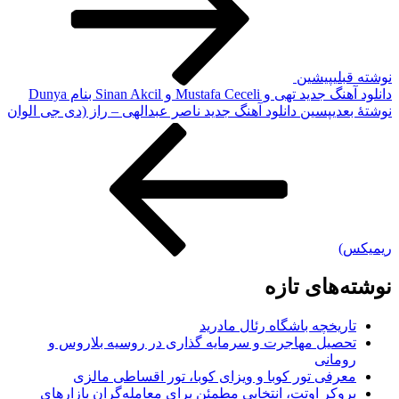
لی
پیشین
 Mustafa Ceceli و Sinan Akcil بنام Dunya
دی
پسین
دانلود آهنگ جدید ناصر عبدالهی – راز (دی جی الوان
های تازه
ریخچه باشگاه رئال مادرید
صیل مهاجرت و سرمایه گذاری در روسیه بلاروس و
مانی
رفی تور کوبا و ویزای کوبا، تور اقساطی مالزی
وکر اوتت، انتخابی مطمئن برای معامله‌گران بازارهای