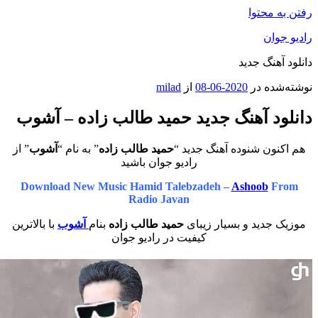
محتوا
ان
هنگ جدید
ه در
2020-06-08
از
milad
د آهنگ جدید حمید طالب زاده – آشوب
ون شنوده آهنگ جدید “
حمید طالب زاده
” به نام “
آشوب
” از
رادیو جوان باشید
Download New Music Hamid Talebzadeh –
Ashoob
F
Radio Javan
دید و بسیار زیبای
حمید طالب زاده
بنام
آشوب
با بالاترین
کیفیت در رادیو جوان