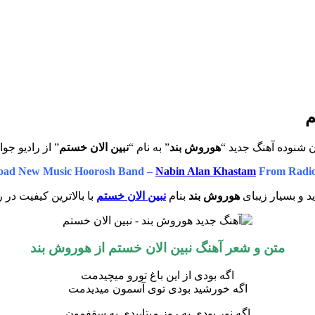
م
 شنوده آهنگ جدید “
هوروش بند
” به نام “
نبین الان خستم
” از رادیو جوا
oad New Music Hoorosh Band –
Nabin Alan Khastam
From Radio
 و بسیار زیبای
هوروش بند
بنام
نبین الان خستم
با بالاترین کیفیت در ر
متن و شعر آهنگ نبین الان خستم از
هوروش بند
اگه بودی از این باغ تورو میچیدمت
اگه خورشید بودی توی آسمون میدیدمت
اگه نور بودی یه روز میتابیدی به سقفمون