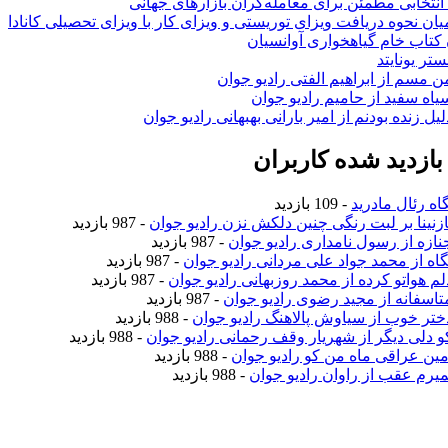
انتخابی مطمئن برای معامله‌گران بازارهای جهانی
ان نحوه دریافت ویزای توریستی و ویزای کار با ویزای تحصیلی کانادا
ن کتاب خام گیاهخواری آوانسیان
تر یونایتد
من مسم از ابراهیم الفتی رادیو جوان
سیاه سفید از حامیم رادیو جوان
لیل زنده بودنم از امیر بارانی بهبهانی رادیو جوان
ازدید شده کاربران
اه رئال مادرید
- 109 بازدید
نازنینا بر لبت رنگی چنین دلکش نزن رادیو جوان
- 987 بازدید
جنازه از رسول نامداری رادیو جوان
- 987 بازدید
نگاه از محمد جواد علی مردانی رادیو جوان
- 987 بازدید
دلم هواتو کرده از محمد روزبهانی رادیو جوان
- 987 بازدید
متاسفانه از مجید رضوی رادیو جوان
- 987 بازدید
دختر خوب از سیاوش پالاهنگ رادیو جوان
- 988 بازدید
کو دلی دیگر از شهریار وقف رحمانی رادیو جوان
- 988 بازدید
امین عراقی ماه من کو رادیو جوان
- 988 بازدید
نمیرم عقب از راوان رادیو جوان
- 988 بازدید