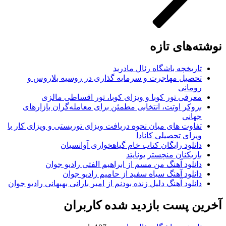
نوشته‌های تازه
تاریخچه باشگاه رئال مادرید
تحصیل مهاجرت و سرمایه گذاری در روسیه بلاروس و
رومانی
معرفی تور کوبا و ویزای کوبا، تور اقساطی مالزی
بروکر اوتت، انتخابی مطمئن برای معامله‌گران بازارهای
جهانی
تفاوت های میان نحوه دریافت ویزای توریستی و ویزای کار با
ویزای تحصیلی کانادا
دانلود رایگان کتاب خام گیاهخواری آوانسیان
بازیکنان منچستر یونایتد
دانلود آهنگ من مسم از ابراهیم الفتی رادیو جوان
دانلود آهنگ سیاه سفید از حامیم رادیو جوان
دانلود آهنگ دلیل زنده بودنم از امیر بارانی بهبهانی رادیو جوان
آخرین پست بازدید شده کاربران