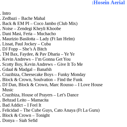
Hosein Aerial:
Intro
Zedbazi – Bache Mahal
Back & EM PI – Coco Jambo (Club Mix)
Noise – Zendegi Kheyli Khoobe
Dani Masi, Feria – Muchacho
Maurizio Basilotta – Lady (Ft Ian Helm)
Lissat, Paul Jockey – Cuba
DJ Fopp – She’s A Bitch
TM Bax, Faydee, & Pav Dharia – Ye Ye
Kevin Andrews – I’m Gonna Get You
Scotty Boy, Kevin Andrews – Give It To Me
Gdaal & Madgal – Banafsh
Crazibiza, Cheesecake Boys – Funky Monday
Block & Crown, Soulvation – Find the Funk
DJ Dan, Block & Crown, Marc Rousso – I Love House
Music
Crazibiza, House of Prayers – Let’s Dance
Behzad Leito – Mamacita
Bad Addict – I Feel It
Felicidad – The Cube Guys, Cato Anaya (Ft La Guru)
Block & Crown – Tonight
Donya – Siah Sefid