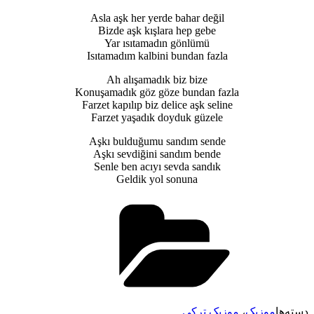
Asla aşk her yerde bahar değil
Bizde aşk kışlara hep gebe
Yar ısıtamadın gönlümü
Isıtamadım kalbini bundan fazla
Ah alışamadık biz bize
Konuşamadık göz göze bundan fazla
Farzet kapılıp biz delice aşk seline
Farzet yaşadık doyduk güzele
Aşkı bulduğumu sandım sende
Aşkı sevdiğini sandım bende
Senle ben acıyı sevda sandık
Geldik yol sonuna
دسته‌ها
موزیک
،
موزیک ترکی